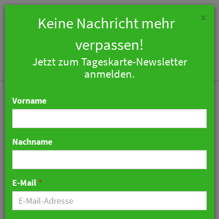
×
Keine Nachricht mehr
verpassen!
Jetzt zum Tageskarte-Newsletter
Togg
anmelden.
navi
Vorname
Nachname
Bielefelder Hof firmiert
zukünftig als
E-Mail
*
Steigenberger Hotel
11. Juli 2023 14:25 Uhr
|
Hotellerie