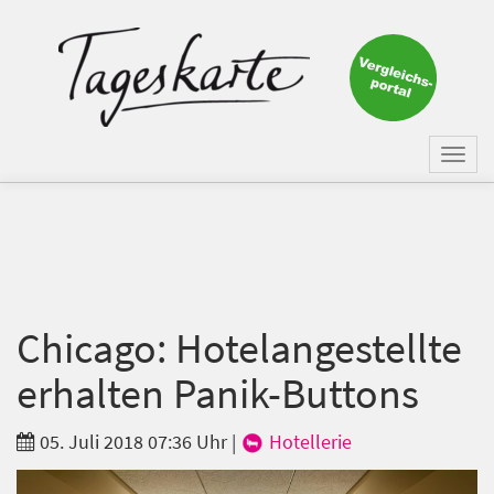
×
Keine Nachricht mehr
verpassen!
Jetzt zum Tageskarte-Newsletter
Togg
anmelden.
navi
Vorname
Nachname
Chicago: Hotelangestellte
erhalten Panik-Buttons
E-Mail
*
05. Juli 2018 07:36 Uhr
|
Hotellerie