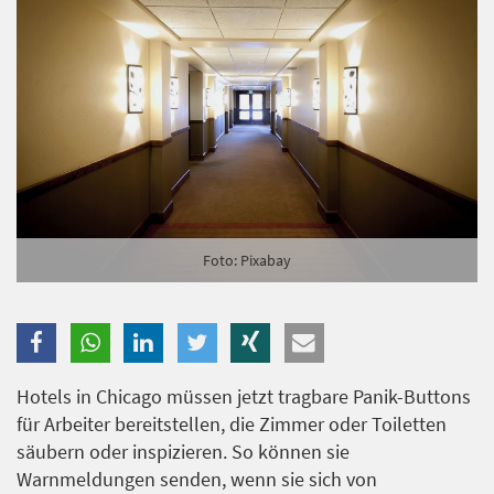
Branche
Ich möchte folgende Newsletter erhalten
Tageskarte-Newsletter (gegen 8.30 Uhr)
Ich habe die
Datenschutzerklärung
zur Kenntnis
genommen.
Foto: Pixabay
Anmelden
Danke, heute nicht
Hotels in Chicago müssen jetzt tragbare Panik-Buttons
für Arbeiter bereitstellen, die Zimmer oder Toiletten
säubern oder inspizieren. So können sie
Warnmeldungen senden, wenn sie sich von