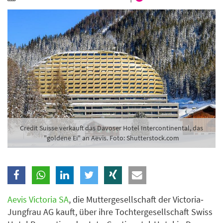
Branche
Ich möchte folgende Newsletter erhalten
Tageskarte-Newsletter (gegen 8.30 Uhr)
Ich habe die
Datenschutzerklärung
zur Kenntnis
genommen.
Anmelden
Danke, heute nicht
Credit Suisse verkauft das Davoser Hotel Intercontinental, das
"goldene Ei" an Aevis. Foto: Shutterstock.com
Aevis Victoria SA
, die Muttergesellschaft der Victoria‐
Jungfrau AG kauft, über ihre Tochtergesellschaft Swiss