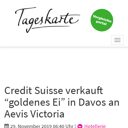
×
Keine Nachricht mehr
verpassen!
Jetzt zum Tageskarte-Newsletter
Togg
anmelden.
navi
Vorname
Nachname
Credit Suisse verkauft
“goldenes Ei” in Davos an
E-Mail
*
Aevis Victoria
29. November 2019 06:40 Uhr
|
Hotellerie