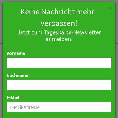
×
Keine Nachricht mehr
verpassen!
Jetzt zum Tageskarte-Newsletter
Togg
anmelden.
navi
Vorname
Nachname
Design Hotels: Blique by
Nobis eröffnet in
E-Mail
*
Stockholm
01. Mai 2019 12:33 Uhr
|
Hotellerie