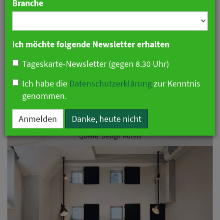
Branche
Ich möchte folgende Newsletter erhalten
Tageskarte-Newsletter (gegen 8.30 Uhr)
Ich habe die
Datenschutzerklärung
zur Kenntnis
genommen.
Anmelden
Danke, heute nicht
Quelle: Design Hotels
Vorheriges
Näch