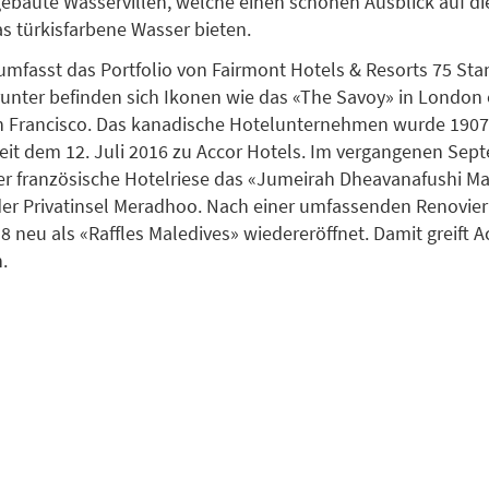
gebaute Wasservillen, welche einen schönen Ausblick auf die
s türkisfarbene Wasser bieten.
 umfasst das Portfolio von Fairmont Hotels & Resorts 75 Sta
unter befinden sich Ikonen wie das «The Savoy» in London
n Francisco. Das kanadische Hotelunternehmen wurde 1907
eit dem 12. Juli 2016 zu Accor Hotels. Im vergangenen Sep
 französische Hotelriese das «Jumeirah Dheavanafushi Ma
der Privatinsel Meradhoo. Nach einer umfassenden Renovier
8 neu als «Raffles Maledives» wiedereröffnet. Damit greift A
.