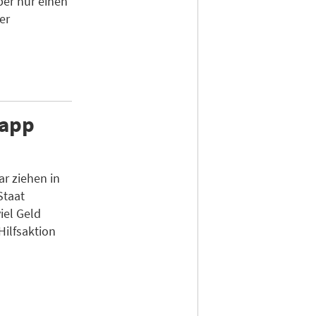
ber nur einen
er
napp
r ziehen in
Staat
iel Geld
Hilfsaktion