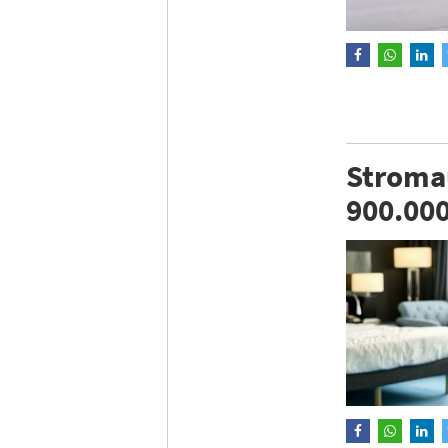
Stromau
900.00