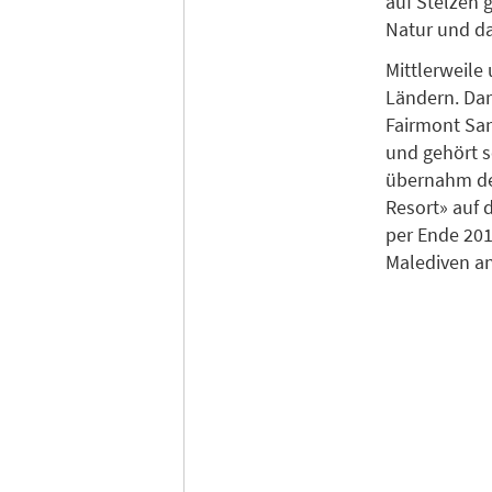
auf Stelzen 
Natur und da
Mittlerweile
Ländern. Dar
Fairmont Sa
und gehört s
übernahm der
Resort» auf 
per Ende 201
Malediven an