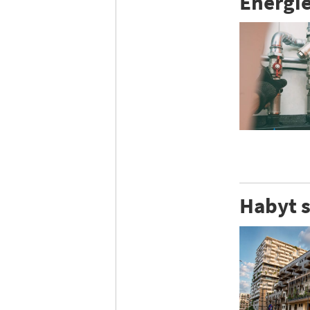
Energie
Habyt s