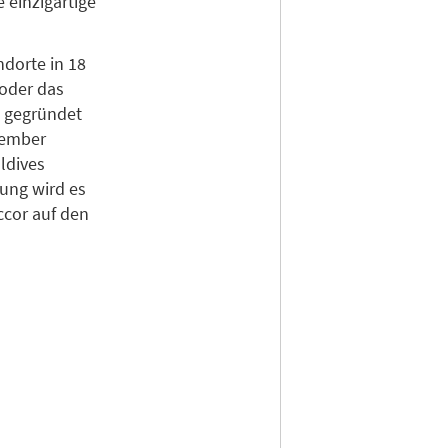
 einzigartige
ndorte in 18
 oder das
 gegründet
tember
ldives
ung wird es
ccor auf den