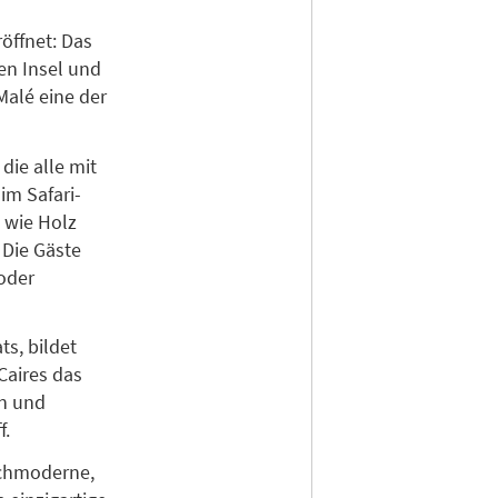
öffnet: Das
en Insel und
Malé eine der
die alle mit
im Safari-
n wie Holz
 Die Gäste
oder
ts, bildet
aires das
en und
f.
ochmoderne,