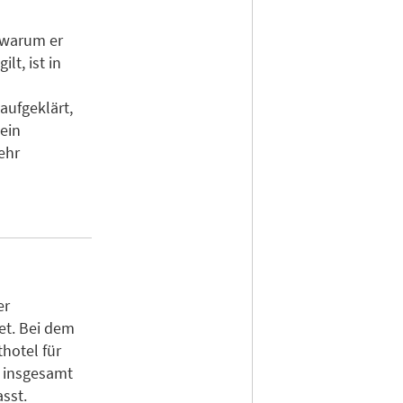
, warum er
lt, ist in
ufgeklärt,
 ein
ehr
er
et. Bei dem
hotel für
s insgesamt
sst.