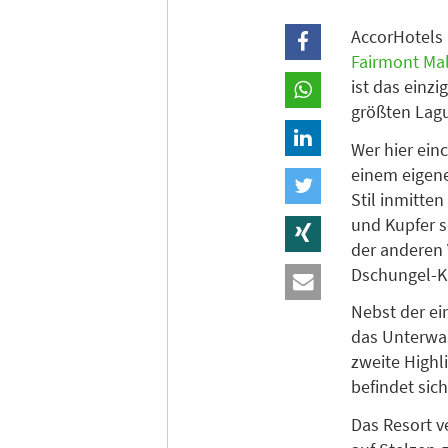
AccorHotels 
Fairmont Mal
ist das einzi
größten Lagu
Wer hier ein
einem eigene
Stil inmitten
und Kupfer s
der anderen 
Dschungel-K
Nebst der ei
das Unterwa
zweite Highli
befindet sic
Das Resort v