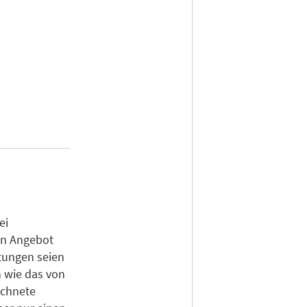
ei
in Angebot
tungen seien
 wie das von
ichnete