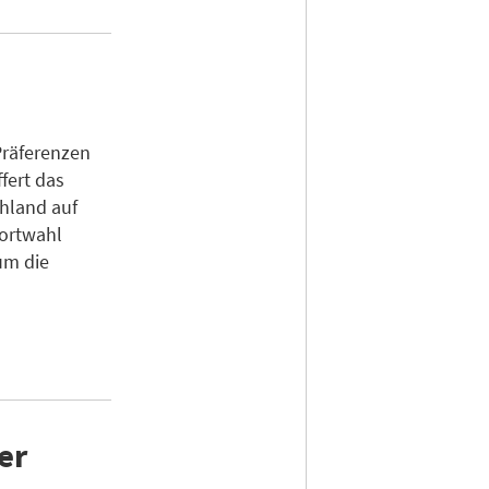
Präferenzen
fert das
chland auf
dortwahl
um die
er