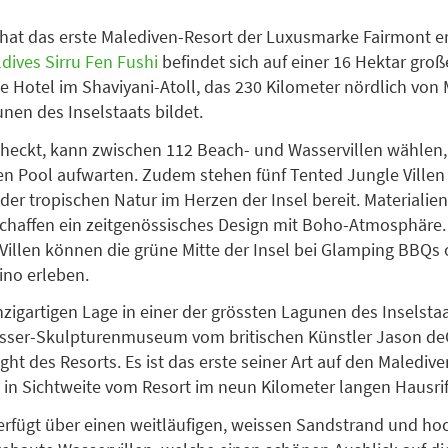
hat das erste Malediven-Resort der Luxusmarke Fairmont er
dives Sirru Fen Fushi
befindet sich auf einer 16 Hektar groß
ge Hotel im Shaviyani-Atoll, das 230 Kilometer nördlich von 
nen des Inselstaats bildet.
checkt, kann zwischen 112 Beach- und Wasservillen wählen, 
n Pool aufwarten. Zudem stehen fünf Tented Jungle Villen 
 der tropischen Natur im Herzen der Insel bereit. Materialie
chaffen ein zeitgenössisches Design mit Boho-Atmosphäre.
Villen können die grüne Mitte der Insel bei Glamping BBQs 
ino erleben.
nzigartigen Lage in einer der grössten Lagunen des Inselstaa
sser-Skulpturenmuseum vom britischen Künstler Jason deC
ght des Resorts. Es ist das erste seiner Art auf den Malediv
h in Sichtweite vom Resort im neun Kilometer langen Hausrif
erfügt über einen weitläufigen, weissen Sandstrand und h