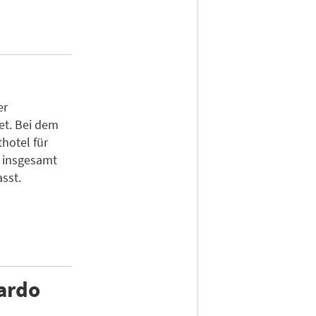
er
et. Bei dem
hotel für
s insgesamt
sst.
nardo