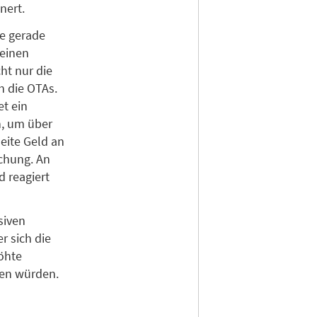
nert.
ie gerade
 einen
ht nur die
h die OTAs.
et ein
n, um über
ite Geld an
chung. An
 reagiert
siven
r sich die
öhte
hen würden.