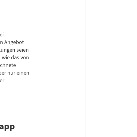
ei
in Angebot
tungen seien
 wie das von
ichnete
ber nur einen
er
napp