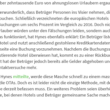
aber zehntausende Euro von ahnungslosen Urlaubern ergau
 verwunderlich, dass Betrüger Personen ins Visier nehmen, d
 buchen. Schließlich verzeichneten die europäischen Hotels
Buchungen um sechs Prozent im Vergleich zu 2016. Doch nic
rlauber würden unter den Fälschungen leiden, sondern auc
 funktioniert, hat Hynes ebenfalls erklärt: Ein Betrüger list
Hotel und nutzt anschließend gestohlene Kreditkartendate
seite eine Buchung vorzunehmen. Nachdem die Buchungsse
istierende Hotel überwiesen hat, kommt es zu einer Rückbu
 hat der Betrüger jedoch bereits alle Gelder abgehoben und
ontaktversuche mehr.
y Hynes
mitteilte
, werde diese Masche schnell zu einem mas
ie OTAs. Doch es ist leider nicht die einzige Methode, mit de
ie derzeit befassen muss. Ein weiteres Problem seien überh
e, bei denen Hotels und Betrüger gemeinsame Sache mac