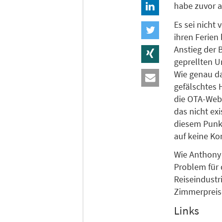
habe zuvor 
Es sei nicht
ihren Ferien
Anstieg der 
geprellten U
Wie genau das
gefälschtes 
die OTA-Web
das nicht ex
diesem Punkt
auf keine K
Wie Anthon
Problem für d
Reiseindustr
Zimmerpreis
Links