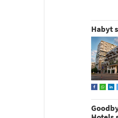
Habyt s
Goodbyt
Hotels 