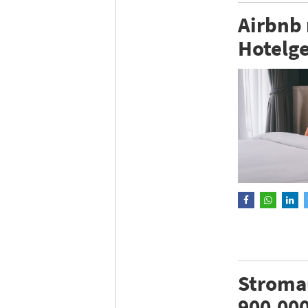
Airbnb
Hotelge
Stromau
900.00