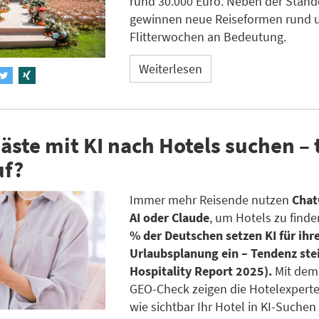
rund 30.000 Euro. Neben der Stan
gewinnen neue Reiseformen rund 
Flitterwochen an Bedeutung.
Weiterlesen
ste mit KI nach Hotels suchen – 
uf?
Immer mehr Reisende nutzen
Chat
AI oder Claude
, um Hotels zu finde
% der Deutschen setzen KI für ihr
Urlaubsplanung ein – Tendenz ste
Hospitality Report 2025).
Mit dem
GEO-Check zeigen die Hotelexpert
wie sichtbar Ihr Hotel in KI-Suchen 