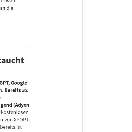
dortwahl
um die
taucht
GPT, Google
n.
Bereits 32
e
igend (Adyen
 kostenlosen
en von XPORT,
bereits ist