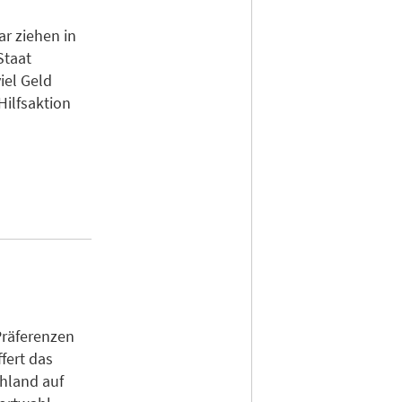
r ziehen in
Staat
iel Geld
Hilfsaktion
Präferenzen
fert das
chland auf