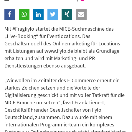
Branche
Ich möchte folgende Newsletter erhalten
Mit #Fragfiylo startet die MICE-Suchmaschine das
„Live-Booking“ für Eventlocations. Das
Tageskarte-Newsletter (gegen 8.30 Uhr)
Geschäftsmodell des Onlinemarketing für Locations -
mit Listungen auf www.fiylo.de bleibt als Grundlage
Ich habe die
Datenschutzerklärung
zur Kenntnis
erhalten und wird mit Marketing- und PR-
genommen.
Dienstleistungen ebenso ausgebaut.
Anmelden
Danke, heute nicht
„Wir wollen im Zeitalter des E-Commerce erneut ein
starkes Zeichen setzen und die Vorteile der
Digitalisierung geschickt und mit voller Tatkraft für die
MICE Branche umsetzen“, fasst Frank Lienert,
Geschäftsführender Gesellschafter von fiylo
Deutschland, zusammen. Dazu wurde mit einem
internationalen Programmierteam ein komplexes
System zur Onlinebuchung auch nicht standardisierter