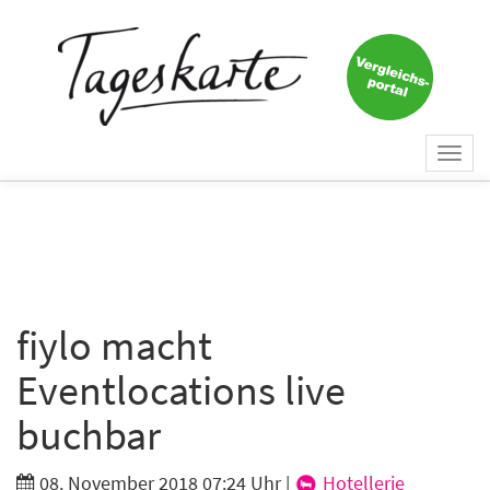
×
Keine Nachricht mehr
verpassen!
Jetzt zum Tageskarte-Newsletter
Togg
anmelden.
navi
Vorname
Nachname
fiylo macht
Eventlocations live
E-Mail
*
buchbar
08. November 2018 07:24 Uhr
|
Hotellerie