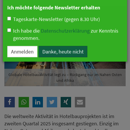
Branche
Ich möchte folgende Newsletter erhalten
Tageskarte-Newsletter (gegen 8.30 Uhr)
Ich habe die
Datenschutzerklärung
zur Kenntnis
genommen.
Anmelden
Danke, heute nicht
Globale Hotelbauaktivität legt zu – Rückgang nur im Nahen Osten
und Afrika
Die weltweite Aktivität in Hotelbauprojekten ist im
zweiten Quartal 2025 insgesamt gestiegen. Einzig im