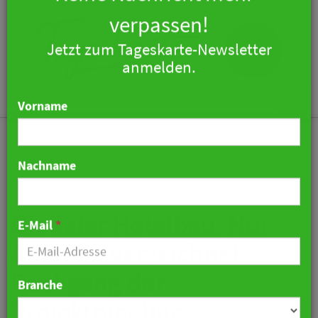
×
Keine Nachricht mehr
verpassen!
Jetzt zum Tageskarte-Newsletter
Togg
anmelden.
navi
Vorname
Nachname
Globaler Hotelbau: Nur
Amerika verzeichnet
E-Mail
*
Rückgang der
Projektpipeline