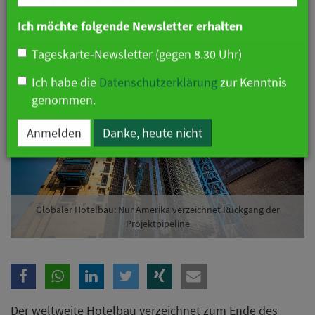
Branche
03. Mai 2026 12:05 Uhr
|
Hotellerie
Ich möchte folgende Newsletter erhalten
Tageskarte-Newsletter (gegen 8.30 Uhr)
Ich habe die
Datenschutzerklärung
zur Kenntnis
genommen.
Anmelden
Danke, heute nicht
Globaler Hotelbau: Nur Amerika verzeichnet Rückgang der
Projektpipeline
Der weltweite Hotelbau verzeichnet zum Ende des