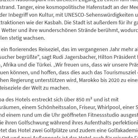
trand. Tanger, eine kosmopolitische Hafenstadt an der Me
st der Inbegriff von Kultur, mit UNESCO-Sehenswürdigkeiten
traktionen wie der Kasbah. Die Stadt ist außerdem für ihr g
Wetter und ihre wunderschönen Strände berühmt, wodurc
len stetig wachsen.
 ein florierendes Reiseziel, das im vergangenen Jahr mehr a
sucher begrüßte", sagt Rudi Jagersbacher, Hilton Präsident 
 Afrika und die Türkei. „Wir freuen uns, dass wir unsere Pr
uen können, und hoffen, dass dies auch das Tourismusziel 
en Regierung unterstützen wird, Marokko bis 2020 zu eine
Reiseziele der Welt zu machen.
pa des Hotels erstreckt sich über 850 m² und ist mit
äumen, einem Schönheitssalon, Friseur, Whirlpool, einer 
 einem rund um die Uhr geöffneten Fitnessstudio ausgesta
die ihren Golfschwung während ihres Aufenthalts perfektion
tet das Hotel zwei Golfplätze und zudem eine Golfakademi
r Ort und zwei Außenpools ist das Hotel auch für reisende F