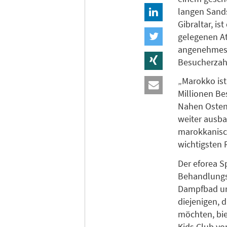
langen Sands
Gibraltar, i
gelegenen At
angenehmes 
Besucherzah
„Marokko ist
Millionen Be
Nahen Osten,
weiter ausba
marokkanisch
wichtigsten 
Der eforea S
Behandlungsr
Dampfbad und
diejenigen, 
möchten, bie
Kids Club vo