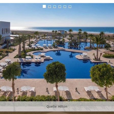
hte folgende Newsletter erhalten
karte-Newsletter (gegen 8.30 Uhr)
abe die
Datenschutzerklärung
zur Kenntnis genommen.
lden
Danke, heute nicht
Quelle: Hilton