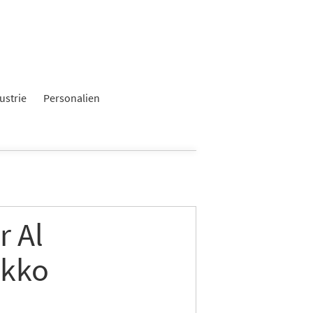
×
ustrie
Personalien
r Al
okko