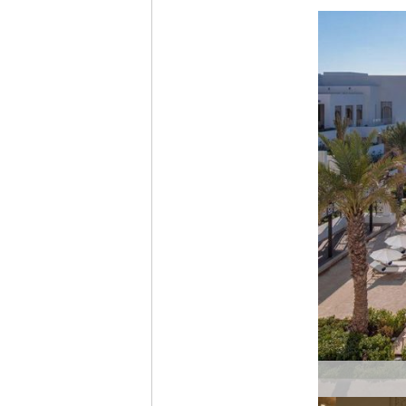
Ich möc
Tages
Ich h
Anme