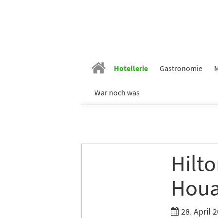
Hotellerie
Gastronomie
M
Vornam
War noch was
Nachn
Hilto
E-Mail
*
Houa
Branch
28. April 