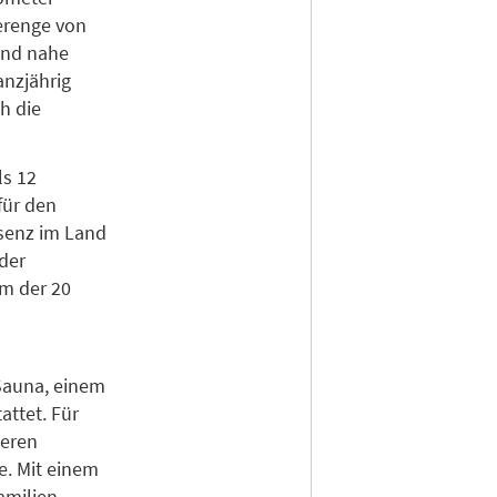
erenge von
 und nahe
anzjährig
h die
ls 12
für den
äsenz im Land
der
m der 20
Sauna, einem
ttet. Für
ieren
e. Mit einem
amilien