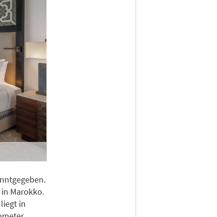
nntgegeben.
e in Marokko.
iegt in
lometer