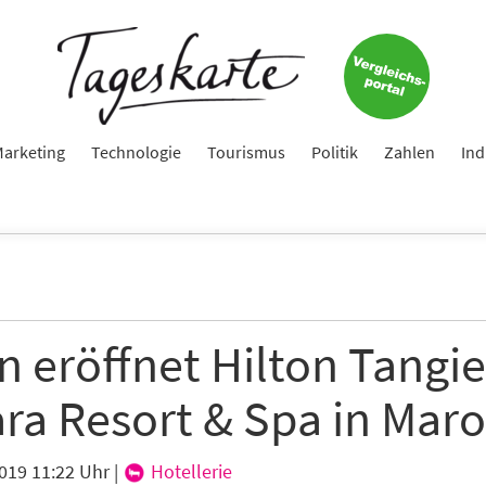
Keine Nachricht mehr verpassen!
Jetzt zum Tageskarte-Newsletter anmelden.
arketing
Technologie
Tourismus
Politik
Zahlen
Ind
e
ame
n eröffnet Hilton Tangie
ra Resort & Spa in Mar
e
2019 11:22 Uhr
|
Hotellerie