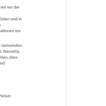
nen vor der
 Osten und in
m
mationen vor
die Gemeinden
J. Nassetta.
llen, dass
und
ariser