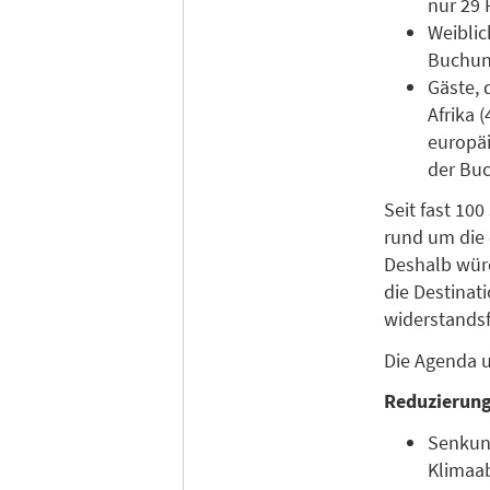
nur 29 
Weiblic
Buchung
Gäste, 
Afrika 
europäi
der Buc
Seit fast 10
rund um die 
Deshalb würd
die Destinat
widerstandsf
Die Agenda u
Reduzierung
Senkung
Klima