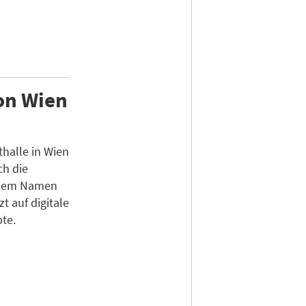
on Wien
halle in Wien
ch die
 dem Namen
 auf digitale
te.