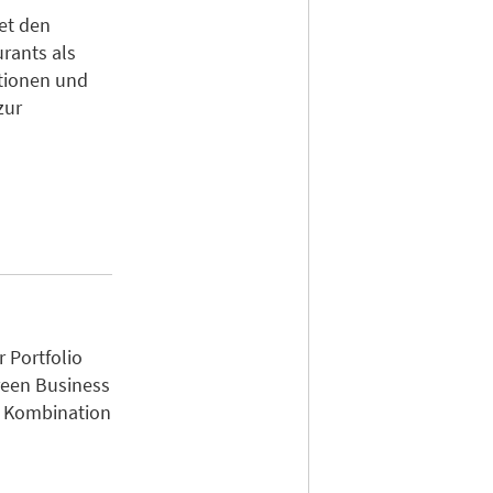
et den
rants als
ationen und
zur
r Portfolio
reen Business
e Kombination