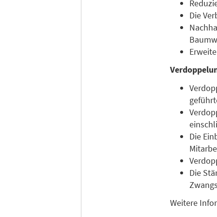
Reduzie
Die Ve
Nachhal
Baumw
Erweit
Verdoppelung
Verdopp
geführt
Verdopp
einschl
Die Ein
Mitarbe
Verdopp
Die Stä
Zwangs
Weitere Info