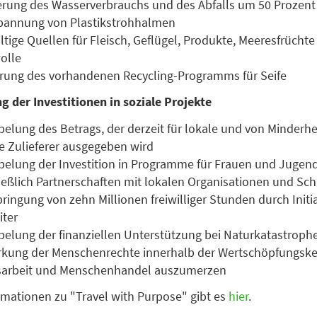
rung des Wasserverbrauchs und des Abfalls um 50 Prozent
rbannung von Plastikstrohhalmen
tige Quellen für Fleisch, Geflügel, Produkte, Meeresfrücht
olle
erung des vorhandenen Recycling-Programms für Seife
 der Investitionen in soziale Projekte
elung des Betrags, der derzeit für lokale und von Minderhe
e Zulieferer ausgegeben wird
elung der Investition in Programme für Frauen und Jugend
ießlich Partnerschaften mit lokalen Organisationen und Sc
bringung von zehn Millionen freiwilliger Stunden durch Initi
iter
elung der finanziellen Unterstützung bei Naturkatastroph
rkung der Menschenrechte innerhalb der Wertschöpfungske
arbeit und Menschenhandel auszumerzen
rmationen zu "Travel with Purpose" gibt es
hier
.