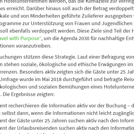
n Hotelunternehmen werden, das die Klimaziele zur Verrin
s erreicht. Darüber hinaus soll auch der Betrag verdoppelt
lokale und von Minderheiten geführte Zulieferer ausgegeben 
rogramme zur Unterstützung von Frauen und Jugendlichen 
soll ebenfalls verdoppelt werden. Diese Ziele sind Teil der 
avel with Purpose“
, um die Agenda 2030 für nachhaltige En
tionen voranzutreiben.
chungen stützen diese Strategie. Laut einer Befragung von
n stehen soziale, ökologische und ethische Erwägungen im
erenzen. Besonders aktiv zeigten sich die Gäste unter 25 Ja
Umfrage wurde im Mai 2018 durchgeführt und befragte Reis
e ökologischen und sozialen Bemühungen eines Hotelunter
. Die Ergebnisse zeigten:
ent recherchieren die Information aktiv vor der Buchung – 
 selbst dann, wenn die Informationen nicht leicht zugängli
ent der Gäste unter 25 Jahren suchen aktiv nach den Infor
ent der Urlaubsreisenden suchen aktiv nach den Informati