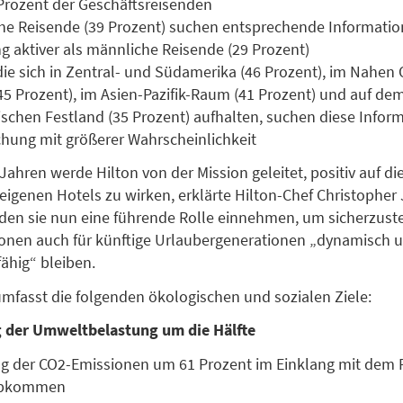
Prozent der Geschäftsreisenden
he Reisende (39 Prozent) suchen entsprechende Informatio
 aktiver als männliche Reisende (29 Prozent)
die sich in Zentral- und Südamerika (46 Prozent), im Nahen
(45 Prozent), im Asien-Pazifik-Raum (41 Prozent) und auf de
schen Festland (35 Prozent) aufhalten, suchen diese Infor
hung mit größerer Wahrscheinlichkeit
0 Jahren werde Hilton von der Mission geleitet, positiv auf 
eigenen Hotels zu wirken, erklärte Hilton-Chef Christopher 
en sie nun eine führende Rolle einnehmen, um sicherzuste
ionen auch für künftige Urlaubergenerationen „dynamisch 
ähig“ bleiben.
mfasst die folgenden ökologischen und sozialen Ziele:
 der Umweltbelastung um die Hälfte
 der CO2-Emissionen um 61 Prozent im Einklang mit dem P
abkommen