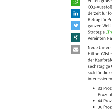
ersten große
CO2-Ausstoße
derzeit für 
Betrag für P
ganzen Welt 
Strategie
„Tr
Vereinten Na
Neue Untersu
Hilton-Gäste
der Kaufpräf
sechstägige 
sich für di
interessieren
33 Proz
Prozent
44 Proz
36 Proz