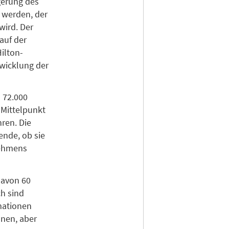
gerung des
 werden, der
wird. Der
auf der
Hilton-
twicklung der
 72.000
 Mittelpunkt
hren. Die
ende, ob sie
nehmens
davon 60
ch sind
mationen
onen, aber