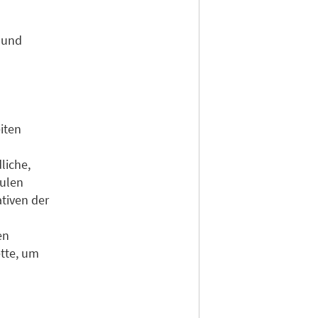
e und
iten
liche,
hulen
ativen der
en
tte, um