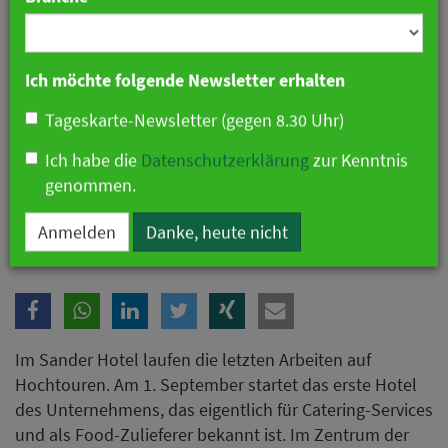
Branche
Ich möchte folgende Newsletter erhalten
Tageskarte-Newsletter (gegen 8.30 Uhr)
Ich habe die
Datenschutzerklärung
zur Kenntnis
genommen.
Anmelden
Danke, heute nicht
Im Sander Hotel laufen die letzten Arbeiten auf
Hochtouren. Am 1. September startet das erste Hotel
des Unternehmens, das eigentlich für Catering-Services
und als Food-Zulieferer bekannt ist. Im Zentrum der