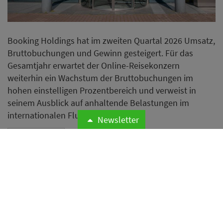
Booking Holdings hat im zweiten Quartal 2026 Umsatz,
Bruttobuchungen und Gewinn gesteigert. Für das
Gesamtjahr erwartet der Online-Reisekonzern
weiterhin ein Wachstum der Bruttobuchungen im
hohen einstelligen Prozentbereich und verweist in
seinem Ausblick auf anhaltende Belastungen im
internationalen Flugverkehr.
Newsletter
Weiterlesen
Airbnb erweitert Hotelangebot
mit mehr als 75
Boutiquehotels von Lark