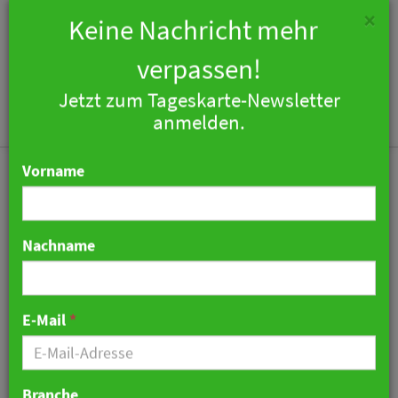
×
Keine Nachricht mehr
verpassen!
Jetzt zum Tageskarte-Newsletter
Togg
anmelden.
navi
Vorname
Nachname
Hotel der Sander-Gruppe
in Koblenz vor dem Start
E-Mail
*
22. August 2018 07:42 Uhr
|
Hotellerie