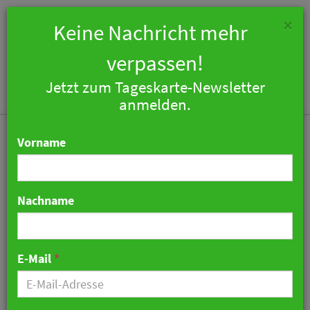
×
Keine Nachricht mehr
verpassen!
Jetzt zum Tageskarte-Newsletter
Togg
anmelden.
navi
Vorname
Nachname
Hotel Elephant in Weimar
eröffnet im Oktober 2018
E-Mail
*
als Boutique-Hotel
der Autograph Collection