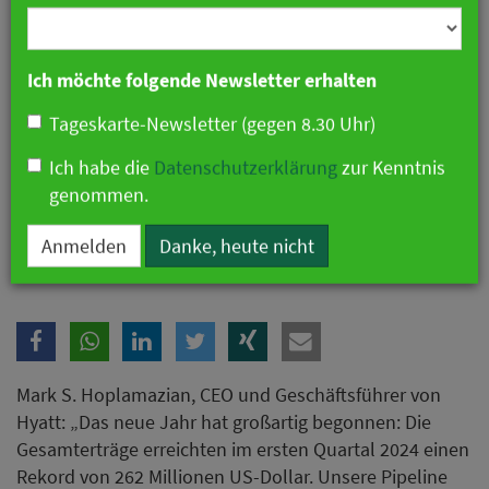
Branche
Ich möchte folgende Newsletter erhalten
Tageskarte-Newsletter (gegen 8.30 Uhr)
Ich habe die
Datenschutzerklärung
zur Kenntnis
genommen.
Hyatt zieht Bilanz des ersten Quartals
Anmelden
Danke, heute nicht
Mark S. Hoplamazian, CEO und Geschäftsführer von
Hyatt: „Das neue Jahr hat großartig begonnen: Die
Gesamterträge erreichten im ersten Quartal 2024 einen
Rekord von 262 Millionen US-Dollar. Unsere Pipeline