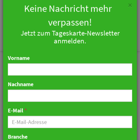
×
Keine Nachricht mehr
verpassen!
Jetzt zum Tageskarte-Newsletter
Togg
anmelden.
navi
Vorname
Nachname
Hyatt zieht Bilanz des
ersten Quartals
E-Mail
*
21. Mai 2024 12:57 Uhr
|
Hotellerie