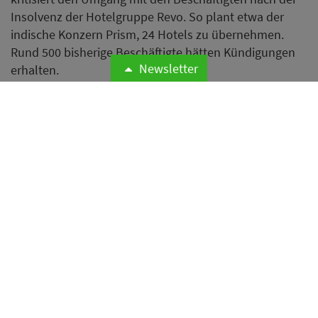
Insolvenz der Hotelgruppe Revo. So plant etwa der
indische Konzern Prism, 24 Hotels zu übernehmen.
Rund 500 bisherige Beschäftigte hätten Kündigungen
Newsletter
erhalten.
Weiterlesen
Designer Motel glockna
präsentiert erstes
Musterzimmer