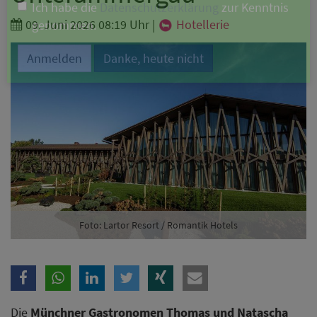
Branche
09. Juni 2026 08:19 Uhr
|
Hotellerie
Ich möchte folgende Newsletter erhalten
Tageskarte-Newsletter (gegen 8.30 Uhr)
Ich habe die
Datenschutzerklärung
zur Kenntnis
genommen.
Anmelden
Danke, heute nicht
Foto: Lartor Resort / Romantik Hotels
Die
Münchner Gastronomen Thomas und Natascha