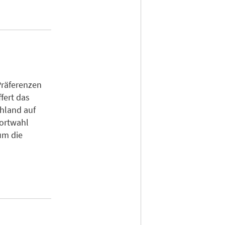
Präferenzen
fert das
chland auf
dortwahl
um die