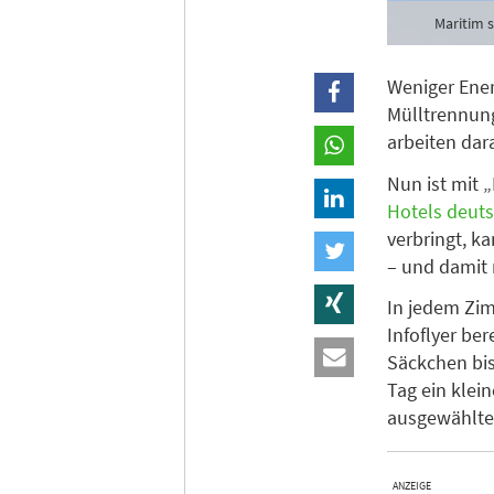
Maritim 
Weniger Ener
Mülltrennung
arbeiten dar
Nun ist mit 
Hotels deut
verbringt, k
– und damit 
In jedem Zi
Infoflyer be
Säckchen bis
Tag ein klei
ausgewählten
ANZEIGE