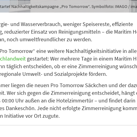
startet Nachhaltigkeitskampagne „Pro Tomorrow“. Symbolfoto: IMAGO / im
gie- und Wasserverbrauch, weniger Speisereste, effiziente
, reduzierter Einsatz von Reinigungsmitteln – die Maritim H
an, noch umweltfreundlicher zu werden.
„Pro Tomorrow“ eine weitere Nachhaltigkeitsinitiative in all
schlandweit
gestartet: Wer mehrere Tage in einem Maritim H
ann täglich entscheiden, ob er eine Zimmerreinigung wünsch
regionale Umwelt- und Sozialprojekte fördern.
mmer liegen die neuen Pro Tomorrow Säckchen und der daz
reit. Wer sich gegen die Zimmerreinigung entscheidet, hängt
 00:00 Uhr außen an die Hotelzimmertür – und findet dari
nes Dankeschön. Jede nicht erfolgte Zimmerreinigung komm
 Initiative vor Ort zugute.