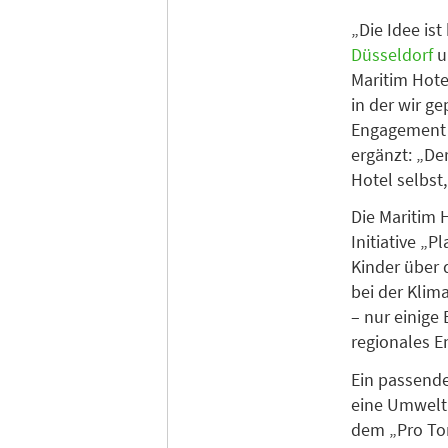
„Die Idee ist
Düsseldorf
u
Maritim Hote
in der wir ge
Engagement b
ergänzt: „De
Hotel selbst
Die Maritim 
Initiative „P
Kinder über 
bei der Klim
– nur einige
regionales E
Ein passender
eine Umwelti
dem „Pro Tom