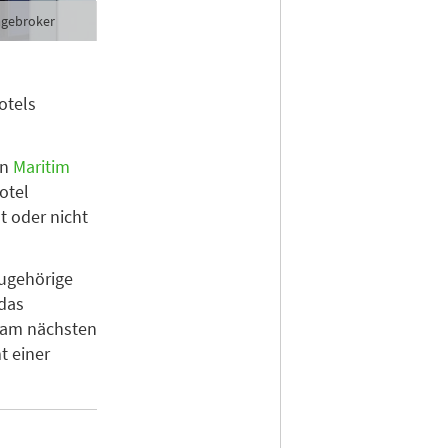
agebroker
otels
en
Maritim
otel
t oder nicht
ugehörige
 das
n am nächsten
t einer