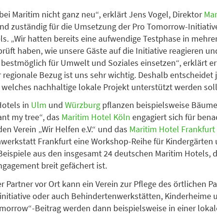
 bei Maritim nicht ganz neu“, erklärt Jens Vogel, Direktor
Mar
nd zuständig für die Umsetzung der Pro Tomorrow-Initiative
ls. „Wir hatten bereits eine aufwendige Testphase in mehre
prüft haben, wie unsere Gäste auf die Initiative reagieren und
estmöglich für Umwelt und Soziales einsetzen“, erklärt e
r regionale Bezug ist uns sehr wichtig. Deshalb entscheidet 
, welches nachhaltige lokale Projekt unterstützt werden soll
Hotels in
Ulm
und
Würzburg
pflanzen beispielsweise Bäume
lant my tree“, das
Maritim Hotel Köln
engagiert sich für bena
den Verein „Wir Helfen e.V.“ und das
Maritim Hotel Frankfurt
awerkstatt Frankfurt eine Workshop-Reihe für Kindergärten
 Beispiele aus den insgesamt 24 deutschen Maritim Hotels, 
ngagement breit gefächert ist.
 Partner vor Ort kann ein Verein zur Pflege des örtlichen Pa
nitiative oder auch Behindertenwerkstätten, Kinderheime u
orrow“-Beitrag werden dann beispielsweise in einer lokal