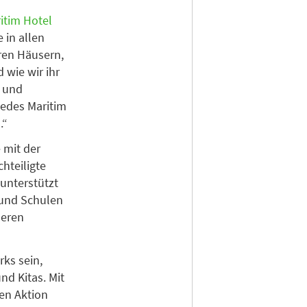
itim Hotel
 in allen
ren Häusern,
 wie wir ihr
r und
jedes Maritim
.“
 mit der
chteiligte
unterstützt
 und Schulen
deren
rks sein,
nd Kitas. Mit
en Aktion