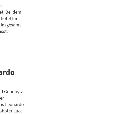
er
et. Bei dem
hotel für
s insgesamt
sst.
nardo
nd Goodbytz
er
us Leonardo
Roboter Luca