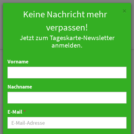
×
Keine Nachricht mehr
verpassen!
Jetzt zum Tageskarte-Newsletter
Togg
anmelden.
navi
Vorname
Nachname
Markendebüt für Ritz-
Carlton Reserve im Nahen
E-Mail
*
Osten
27. Mai 2024 12:24 Uhr
|
Hotellerie