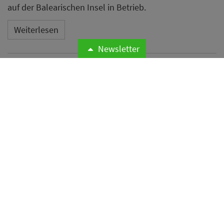
auf der Balearischen Insel in Betrieb.
Weiterlesen
Newsletter
Microsoft meldet weltweite
Cyberangriffe auf
Hotelnetzwerke