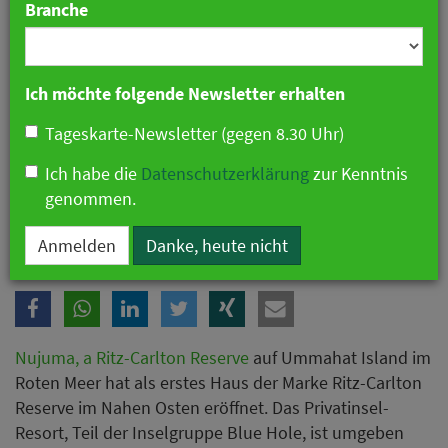
Branche
Ich möchte folgende Newsletter erhalten
Tageskarte-Newsletter (gegen 8.30 Uhr)
Ich habe die
Datenschutzerklärung
zur Kenntnis
genommen.
Markendebüt für Ritz-Carlton Reserve im Nahen Osten
Anmelden
Danke, heute nicht
Nujuma, a Ritz-Carlton Reserve
auf Ummahat Island im
Roten Meer hat als erstes Haus der Marke Ritz-Carlton
Reserve im Nahen Osten eröffnet. Das Privatinsel-
Resort, Teil der Inselgruppe Blue Hole, ist umgeben