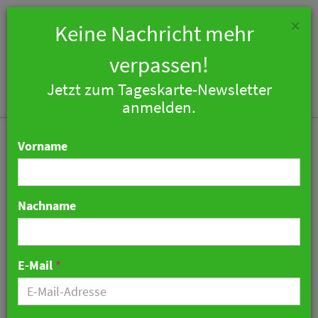
×
Keine Nachricht mehr
verpassen!
Jetzt zum Tageskarte-Newsletter
Togg
anmelden.
navi
Vorname
Nachname
Maxx Hotel Sanssouci
Potsdam wird dritte
E-Mail
*
Eröffnung innerhalb
weniger Monate