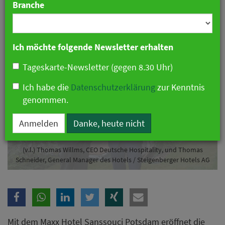
Branche
11. Juni 2019 17:04 Uhr
|
Hotellerie
Ich möchte folgende Newsletter erhalten
Tageskarte-Newsletter (gegen 8.30 Uhr)
Ich habe die
Datenschutzerklärung
zur Kenntnis
genommen.
Anmelden
Danke, heute nicht
(v.l.) Thomas Willms, CEO Deutsche Hospitality, und Thomas
Schneider, General Manager des Hotels / Steigenberger Hotels AG
Mit dem Maxx Hotel Sanssouci Potsdam eröffnet die