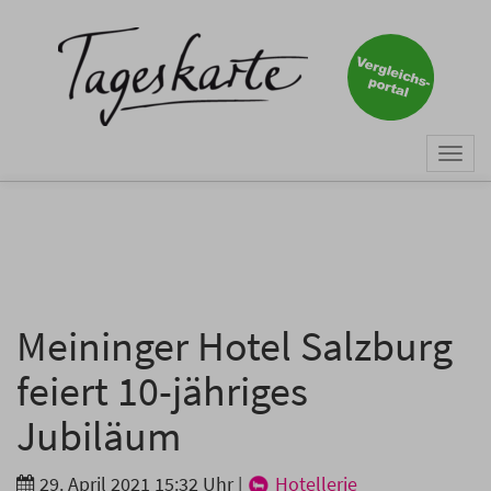
×
Keine Nachricht mehr
verpassen!
Jetzt zum Tageskarte-Newsletter
Togg
anmelden.
navi
Vorname
Nachname
Meininger Hotel Salzburg
feiert 10-jähriges
E-Mail
*
Jubiläum
29. April 2021 15:32 Uhr
|
Hotellerie