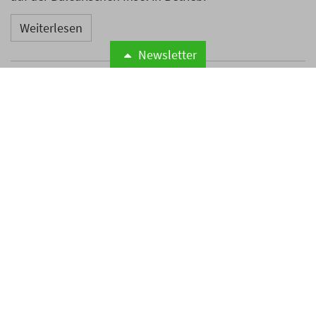
Weiterlesen
Newsletter
Microsoft meldet weltweite
Cyberangriffe auf
Hotelnetzwerke