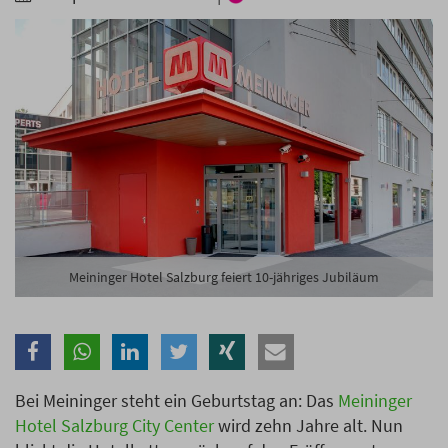
Branche
Ich möchte folgende Newsletter erhalten
Tageskarte-Newsletter (gegen 8.30 Uhr)
Ich habe die
Datenschutzerklärung
zur Kenntnis
genommen.
Anmelden
Danke, heute nicht
Meininger Hotel Salzburg feiert 10-jähriges Jubiläum
Bei Meininger steht ein Geburtstag an: Das
Meininger
Hotel Salzburg City Center
wird zehn Jahre alt. Nun