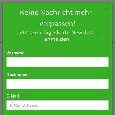
×
Keine Nachricht mehr
verpassen!
Jetzt zum Tageskarte-Newsletter
Togg
anmelden.
navi
Vorname
Nachname
Neue Marktübersicht für
„Serviced Apartments“
E-Mail
*
06. Februar 2019 07:58 Uhr
|
Hotellerie