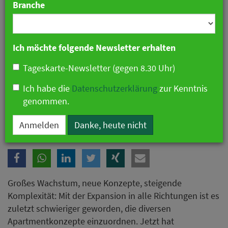
Branche
Ich möchte folgende Newsletter erhalten
Tageskarte-Newsletter (gegen 8.30 Uhr)
Ich habe die
Datenschutzerklärung
zur Kenntnis
genommen.
Foto: H-Hotels
Anmelden
Danke, heute nicht
Großes Wachstum, neue Konzepte, steigende
Komplexität: Mit der Expansion in alle Richtungen ist es
zuletzt schwieriger geworden, die diversen
Apartmentkonzepte einzuordnen. Jetzt hat