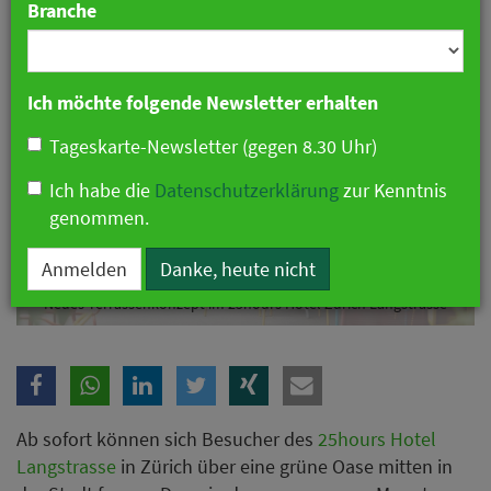
Branche
Ich möchte folgende Newsletter erhalten
Tageskarte-Newsletter (gegen 8.30 Uhr)
Ich habe die
Datenschutzerklärung
zur Kenntnis
genommen.
Anmelden
Danke, heute nicht
Neues Terrassenkonzept im 25hours Hotel Zürich Langstrasse
Ab sofort können sich Besucher des
25hours Hotel
Langstrasse
in Zürich über eine grüne Oase mitten in