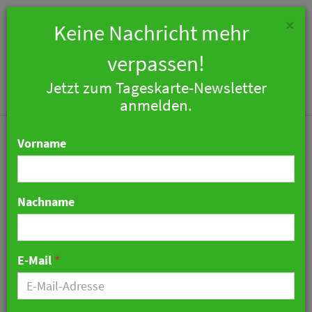
×
Keine Nachricht mehr
verpassen!
Jetzt zum Tageskarte-Newsletter
Togg
anmelden.
navi
Vorname
Nachname
Neues Terrassenkonzept
im 25hours Hotel Zürich
E-Mail
*
Langstrasse
20. Juni 2024 09:35 Uhr
|
Hotellerie