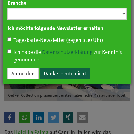
Branche
24. Februar 2021 09:38 Uhr
|
Hotellerie
Ich möchte folgende Newsletter erhalten
Tageskarte-Newsletter (gegen 8.30 Uhr)
Ich habe die
Datenschutzerklärung
zur Kenntnis
genommen.
Anmelden
Danke, heute nicht
Oetker Collection präsentiert erstes italienische Masterpiece Hotel
Das
Hotel La Palma
auf Capri in Italien wird das