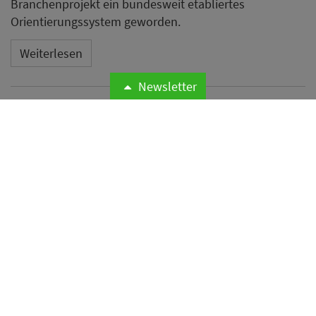
Branchenprojekt ein bundesweit etabliertes
Orientierungssystem geworden.
Weiterlesen
Newsletter
Odyssey Hotel Group
übernimmt Management von
vier Hotels mit rund 1.200
Zimmern