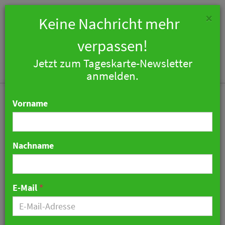
×
Keine Nachricht mehr
verpassen!
Jetzt zum Tageskarte-Newsletter
Togg
anmelden.
navi
Vorname
Nachname
Oetker Collection
präsentiert erstes
E-Mail
*
italienisches Masterpiece
Hotel