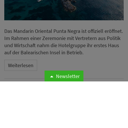
Das Mandarin Oriental Punta Negra ist offiziell eröffnet.
Im Rahmen einer Zeremonie mit Vertretern aus Politik
und Wirtschaft nahm die Hotelgruppe ihr erstes Haus
auf der Balearischen Insel in Betrieb.
Weiterlesen
Newsletter
Microsoft meldet weltweite
Cyberangriffe auf
Hotelnetzwerke