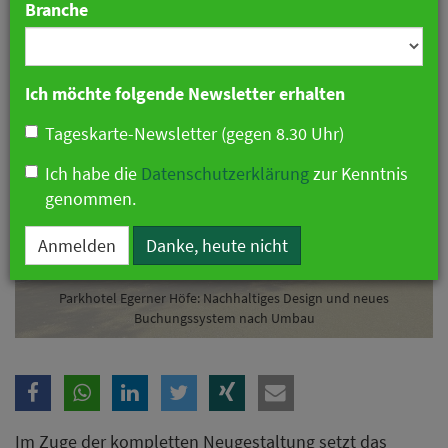
Branche
21. Juni 2021 15:39 Uhr
|
Hotellerie
Ich möchte folgende Newsletter erhalten
Tageskarte-Newsletter (gegen 8.30 Uhr)
Ich habe die
Datenschutzerklärung
zur Kenntnis
genommen.
Anmelden
Danke, heute nicht
Parkhotel Egerner Höfe: Nachhaltiges Design und neues
Buchungssystem nach Umbau
Im Zuge der kompletten Neugestaltung setzt das