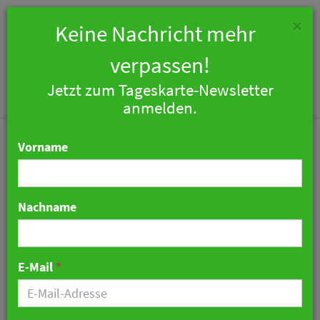
×
Keine Nachricht mehr
verpassen!
Jetzt zum Tageskarte-Newsletter
Togg
anmelden.
navi
Vorname
Nachname
Parkhotel Egerner Höfe:
Nachhaltiges Design und
E-Mail
*
neues Buchungssystem
nach Umbau