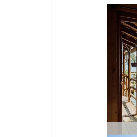
Ich möc
Tages
Ich h
Anme