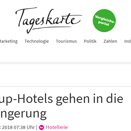
Keine Nachricht mehr verpassen!
Jetzt zum Tageskarte-Newsletter anmelden.
arketing
Technologie
Tourismus
Politik
Zahlen
Ind
e
ame
up-Hotels gehen in die
ängerung
e
t 2018 07:38 Uhr
|
Hotellerie