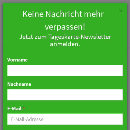
×
Keine Nachricht mehr
verpassen!
Jetzt zum Tageskarte-Newsletter
Togg
anmelden.
navi
Vorname
Nachname
Proark übernimmt
operative Leitung von vier
E-Mail
*
ehemaligen Revo-Hotels
24. April 2026 06:47 Uhr
|
Hotellerie