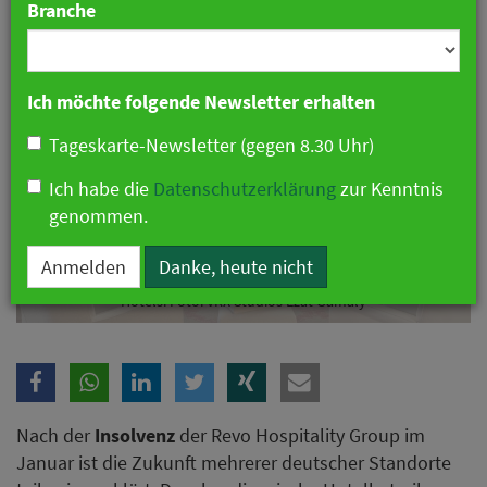
Branche
Ich möchte folgende Newsletter erhalten
Tageskarte-Newsletter (gegen 8.30 Uhr)
Ich habe die
Datenschutzerklärung
zur Kenntnis
genommen.
Anmelden
Danke, heute nicht
Proark übernimmt operative Leitung von vier ehemaligen Revo-
Hotels. Foto: VRX Studios Ezat Gamaly
Nach der
Insolvenz
der Revo Hospitality Group im
Januar ist die Zukunft mehrerer deutscher Standorte