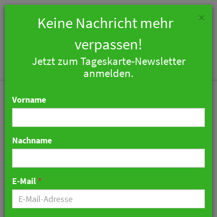
×
Keine Nachricht mehr
verpassen!
Jetzt zum Tageskarte-Newsletter
Togg
anmelden.
navi
Vorname
Nachname
Schloss Oppurg - Aus der
Flüchtlingsunterkunft
E-Mail
*
wird Vier-Sterne-Hotel
04. April 2024 07:39 Uhr
|
Hotellerie