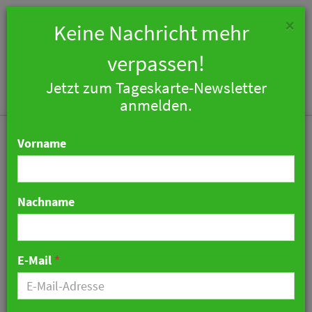
×
Keine Nachricht mehr
verpassen!
Jetzt zum Tageskarte-Newsletter
Togg
anmelden.
navi
Vorname
Nachname
Sechstes Hotel der Ruby-
Gruppe eröffnet in
E-Mail
*
Hamburg
04. Oktober 2018 08:27 Uhr
|
Hotellerie