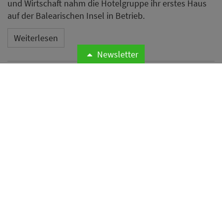
und Wirtschaft nahm die Hotelgruppe ihr erstes Haus
auf der Balearischen Insel in Betrieb.
Weiterlesen
Newsletter
Microsoft meldet weltweite
Cyberangriffe auf
Hotelnetzwerke