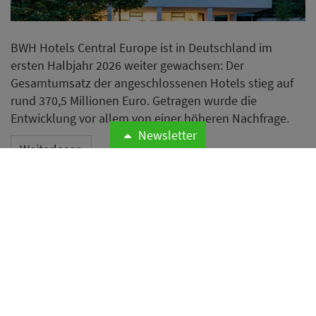
BWH Hotels Central Europe ist in Deutschland im
ersten Halbjahr 2026 weiter gewachsen: Der
Gesamtumsatz der angeschlossenen Hotels stieg auf
rund 370,5 Millionen Euro. Getragen wurde die
Entwicklung vor allem von einer höheren Nachfrage.
Newsletter
Weiterlesen
Expedia hebt nach starkem
zweiten Quartal
Jahresprognose an