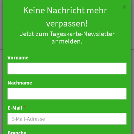
×
Keine Nachricht mehr
verpassen!
Jetzt zum Tageskarte-Newsletter
Togg
anmelden.
navi
Vorname
Nachname
SiteMinder nennt
Buchungskanäle der
E-Mail
*
Hotels und kommt mit
Büro nach Deutschland