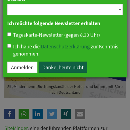
Branche
25. Februar 2020 14:25 Uhr
|
Hotellerie
Ich möchte folgende Newsletter erhalten
Tageskarte-Newsletter (gegen 8.30 Uhr)
Ich habe die
Datenschutzerklärung
zur Kenntnis
genommen.
Anmelden
Danke, heute nicht
SiteMinder nennt Buchungskanäle der Hotels und kommt mit Büro
nach Deutschland
SiteMinder
, eine der führenden Plattformen zur