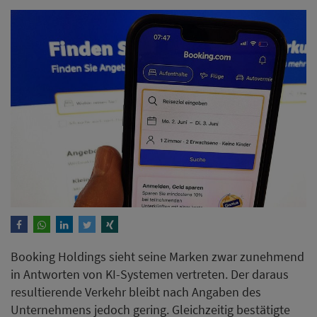
Booking Holdings sieht seine Marken zwar zunehmend
in Antworten von KI-Systemen vertreten. Der daraus
resultierende Verkehr bleibt nach Angaben des
Unternehmens jedoch gering. Gleichzeitig bestätigte
der Konzern einen OpenAI-Test für ein CPC-
Werbemodell sowie eine enge Zusammenarbeit mit
Google.
Weiterlesen
Mandarin Oriental eröffnet auf
Mallorca