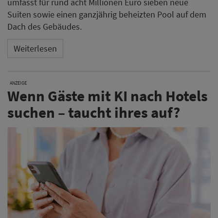
Immer mehr Reisende nutzen
ChatGPT, Google AI oder
Claude
, um Hotels zu finden.
Bereits 32 % der
Deutschen setzen KI für ihre Urlaubsplanung ein –
Tendenz steigend (Adyen Hospitality Report 2025).
Mit dem kostenlosen GEO-Check zeigen die
Hotelexperten von XPORT, wie sichtbar Ihr Hotel in KI-
Suchen bereits ist und wo Sie Potenzial verschenken.