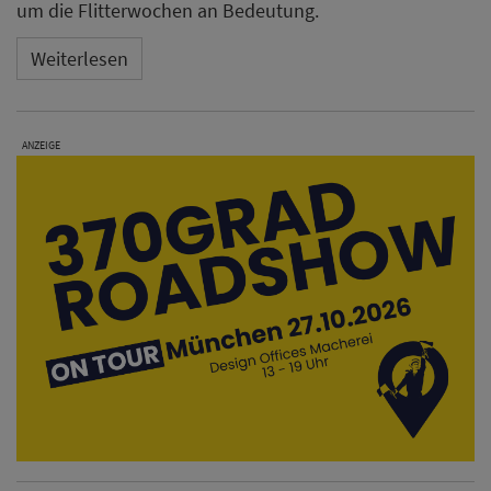
Habyt startet mit Aparthotel
in Wien