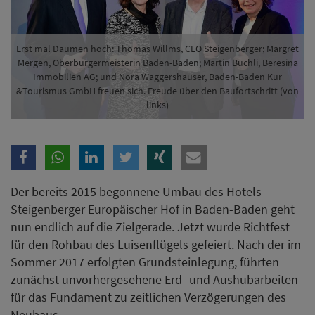
Steigenberger Europäischer Hof in Baden-Baden geht
nun endlich auf die Zielgerade. Jetzt wurde Richtfest
für den Rohbau des Luisenflügels gefeiert. Nach der im
Sommer 2017 erfolgten Grundsteinlegung, führten
zunächst unvorhergesehene Erd- und Aushubarbeiten
für das Fundament zu zeitlichen Verzögerungen des
Neubaus.
Umso mehr freut sich der Schweizer Bauherr Martin
Buchli, Geschäftsführer der Beresina Immobilien AG
Chur, mit welchem Tempo der Hotelneubau in 2018
doch noch realisiert werden konnte: „Ich bin stolz und
dankbar, dass wir heute für den nahezu fertigen
Rohbau des Luisenflügels ein zünftiges Richtfest feiern
können. Nur durch den unermüdlichen Einsatz und das
hohe Engagement aller Projektverantwortlichen sowie
des gesamten Bau- und Ingenieurteams haben wir
diese Projektetappe erreicht.“ Er plant die