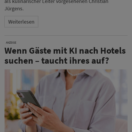
Immer mehr Reisende nutzen
ChatGPT, Google AI oder
Claude
, um Hotels zu finden.
Bereits 32 % der
Deutschen setzen KI für ihre Urlaubsplanung ein –
Tendenz steigend (Adyen Hospitality Report 2025).
Mit dem kostenlosen GEO-Check zeigen die
Hotelexperten von XPORT, wie sichtbar Ihr Hotel in KI-
Suchen bereits ist und wo Sie Potenzial verschenken.
Jetzt KI-Sichtbarkeit prüfen