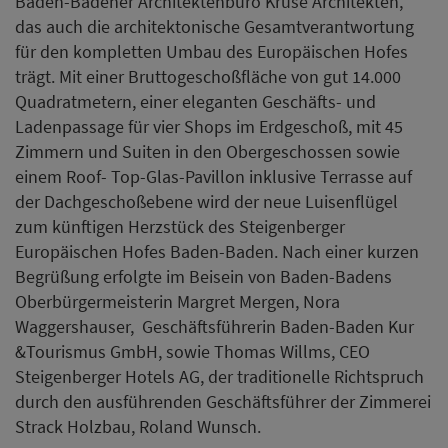
Oberbürgermeisterin Margret Mergen, Nora
Waggershauser, Geschäftsführerin Baden-Baden Kur
&Tourismus GmbH, sowie Thomas Willms, CEO
Steigenberger Hotels AG, der traditionelle Richtspruch
durch den ausführenden Geschäftsführer der Zimmerei
Strack Holzbau, Roland Wunsch.
In seiner anschließenden Dankesrede zeigte Bauherr
Martin Buchli nochmals die diversen, teils nicht
vorhersehbaren, großen bautechnischen
Herausforderungen auf, mit denen er im Gesamtprojekt
immer wieder konfrontiert wurde: „Nur mit viel Mut
und außerordentlich hohem Einsatz haben wir in den
vergangenen Monaten so manche Unwägbarkeit
meistern können. Allen am Bau beteiligten Teams gilt
daher heute unser ganz besonderer Dank. Nur deren
unermüdliches Engagement hat uns zu unserem
heutigen Etappenzielgebracht.“