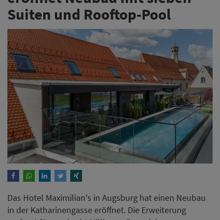
Das Hotel Maximilian's in Augsburg hat einen Neubau
in der Katharinengasse eröffnet. Die Erweiterung
umfasst für rund acht Millionen Euro sieben neue
Suiten sowie einen ganzjährig beheizten Pool auf dem
Dach des Gebäudes.
Weiterlesen
ANZEIGE
Wenn Gäste mit KI nach Hotels
suchen – taucht ihres auf?