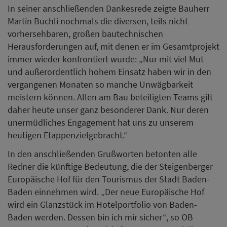
In den anschließenden Grußworten betonten alle
Redner die künftige Bedeutung, die der Steigenberger
Europäische Hof für den Tourismus der Stadt Baden-
Baden einnehmen wird. „Der neue Europäische Hof
wird ein Glanzstück im Hotelportfolio von Baden-
Baden werden. Dessen bin ich mir sicher“, so OB
Margret Mergen vor den Richtfest-Gästen. Und die
Tourismus-Chefin Baden-Badens, Nora Waggershauser,
ergänzt: „Wir können es kaum erwarten, dass der
Europäische Hof Baden-Baden seine Tore wieder
öffnet. Dieses neue Hotel im Luxussegment wird uns
helfen, Baden-Baden auch weiterhin als Top Standort
weltweit zu vermarkten. Der Europäische Hof stärkt die
Strahlkraft von Baden-Baden auch im internationalen
Wettbewerb.“
Auch für Thomas Willms, CEO Steigenberger Hotels AG,
wird der Steigenberger Europäischer Hof Baden-Baden