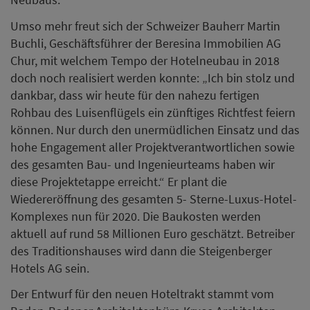
Wiedereröffnung des gesamten 5- Sterne-Luxus-Hotel-
Komplexes nun für 2020. Die Baukosten werden
aktuell auf rund 58 Millionen Euro geschätzt. Betreiber
des Traditionshauses wird dann die Steigenberger
Hotels AG sein.
Der Entwurf für den neuen Hoteltrakt stammt vom
Baden-Badener Architektenbüro Kruse Architekten,
das auch die architektonische Gesamtverantwortung
für den kompletten Umbau des Europäischen Hofes
trägt. Mit einer Bruttogeschoßfläche von gut 14.000
Quadratmetern, einer eleganten Geschäfts- und
Ladenpassage für vier Shops im Erdgeschoß, mit 45
Zimmern und Suiten in den Obergeschossen sowie
einem Roof- Top-Glas-Pavillon inklusive Terrasse auf
der Dachgeschoßebene wird der neue Luisenflügel
zum künftigen Herzstück des Steigenberger
Europäischen Hofes Baden-Baden. Nach einer kurzen
Begrüßung erfolgte im Beisein von Baden-Badens