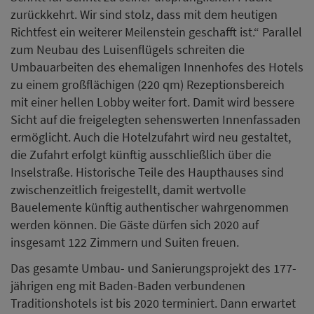
Bauelemente künftig authentischer wahrgenommen
werden können. Die Gäste dürfen sich 2020 auf
insgesamt 122 Zimmern und Suiten freuen.
Das gesamte Umbau- und Sanierungsprojekt des 177-
jährigen eng mit Baden-Baden verbundenen
Traditionshotels ist bis 2020 terminiert. Dann erwartet
die Kurstadt ein international renommiertes Luxus-
Hotel, das Tradition und Moderne auf höchstem Niveau
verbindet. Es entsteht ein Luxus-Hotel mit insgesamt
122 Zimmern und Suiten, einer Restaurantfläche von
rund 270 qm, einem Barbereich von knapp 150 qm und
einem großzügigen Spa-Bereich, der höchsten
internationalen Standards entspricht.
Tagungskapazitäten stehen auf 300 Quadartmetern zur
Verfügung. Martin Buchli aus Chur/Schweiz ist seit
mehr als 20 Jahren im internationalen
Hotelimmobilien-Geschäft tätig und ist alleiniger