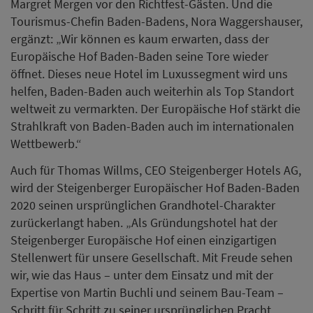
2020 seinen ursprünglichen Grandhotel-Charakter
zurückerlangt haben. „Als Gründungshotel hat der
Steigenberger Europäische Hof einen einzigartigen
Stellenwert für unsere Gesellschaft. Mit Freude sehen
wir, wie das Haus – unter dem Einsatz und mit der
Expertise von Martin Buchli und seinem Bau-Team –
Schritt für Schritt zu seiner ursprünglichen Pracht
zurückkehrt. Wir sind stolz, dass mit dem heutigen
Richtfest ein weiterer Meilenstein geschafft ist.“ Parallel
zum Neubau des Luisenflügels schreiten die
Umbauarbeiten des ehemaligen Innenhofes des Hotels
zu einem großflächigen (220 qm) Rezeptionsbereich
mit einer hellen Lobby weiter fort. Damit wird bessere
Sicht auf die freigelegten sehenswerten Innenfassaden
ermöglicht. Auch die Hotelzufahrt wird neu gestaltet,
die Zufahrt erfolgt künftig ausschließlich über die
Inselstraße. Historische Teile des Haupthauses sind
zwischenzeitlich freigestellt, damit wertvolle