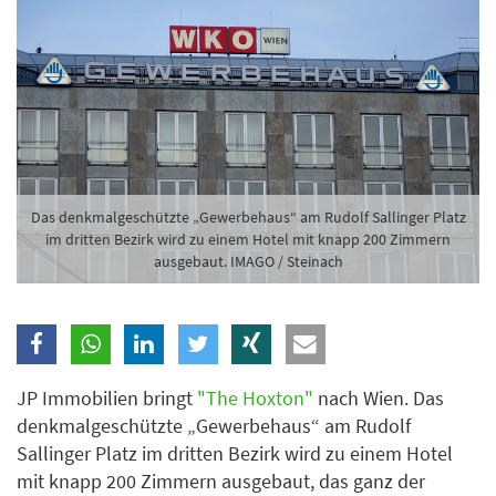
Branche
Ich möchte folgende Newsletter erhalten
Tageskarte-Newsletter (gegen 8.30 Uhr)
Ich habe die
Datenschutzerklärung
zur Kenntnis
genommen.
Das denkmalgeschützte „Gewerbehaus“ am Rudolf Sallinger Platz
im dritten Bezirk wird zu einem Hotel mit knapp 200 Zimmern
ausgebaut. IMAGO / Steinach
Anmelden
Danke, heute nicht
JP Immobilien bringt
"The Hoxton"
nach Wien. Das
denkmalgeschützte „Gewerbehaus“ am Rudolf
Sallinger Platz im dritten Bezirk wird zu einem Hotel
mit knapp 200 Zimmern ausgebaut, das ganz der