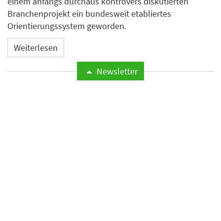
einem anfangs durchaus kontrovers diskutierten
Branchenprojekt ein bundesweit etabliertes
Orientierungssystem geworden.
Weiterlesen
Newsletter
Odyssey Hotel Group
übernimmt Management von
vier Hotels mit rund 1.200
Zimmern