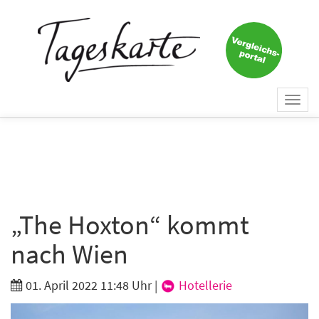
×
Keine Nachricht mehr
verpassen!
Jetzt zum Tageskarte-Newsletter
Togg
anmelden.
navi
Vorname
Nachname
„The Hoxton“ kommt
nach Wien
E-Mail
*
01. April 2022 11:48 Uhr
|
Hotellerie