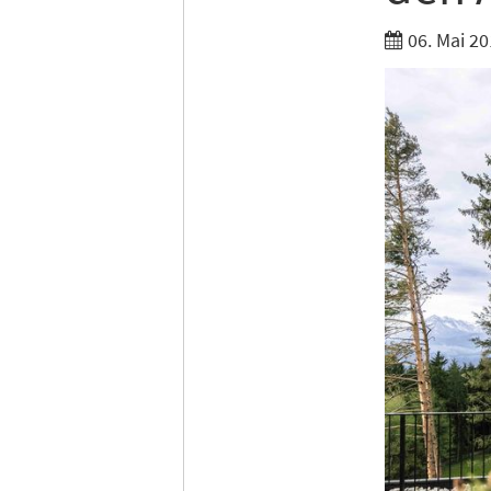
Ich h
06. Mai 20
Anme
Vorhe