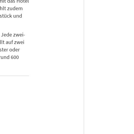
mit das Hotel
ählt zudem
hstück und
. Jede zwei-
lt auf zwei
ster oder
 rund 600