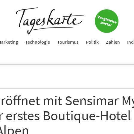
e
ame
arketing
Technologie
Tourismus
Politik
Zahlen
Ind
e
eröffnet mit Sensimar M
 erstes Boutique-Hotel 
hte folgende Newsletter erhalten
karte-Newsletter (gegen 8.30 Uhr)
Alpen