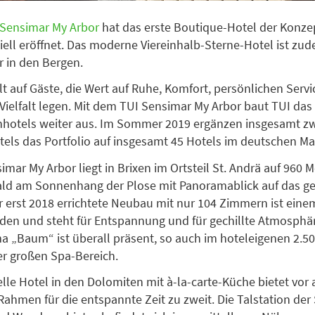
Sensimar My Arbor
hat das erste Boutique-Hotel der Konze
iziell eröffnet. Das moderne Viereinhalb-Sterne-Hotel ist zu
 in den Bergen.
lt auf Gäste, die Wert auf Ruhe, Komfort, persönlichen Serv
 Vielfalt legen. Mit dem TUI Sensimar My Arbor baut TUI da
hotels weiter aus. Im Sommer 2019 ergänzen insgesamt zw
els das Portfolio auf insgesamt 45 Hotels im deutschen Ma
imar My Arbor liegt in Brixen im Ortsteil St. Andrä auf 960
ald am Sonnenhang der Plose mit Panoramablick auf das g
er erst 2018 errichtete Neubau mit nur 104 Zimmern ist ei
en und steht für Entspannung und für gechillte Atmosphär
 „Baum“ ist überall präsent, so auch im hoteleigenen 2.5
r großen Spa-Bereich.
elle Hotel in den Dolomiten mit à-la-carte-Küche bietet vor
Rahmen für die entspannte Zeit zu zweit. Die Talstation der