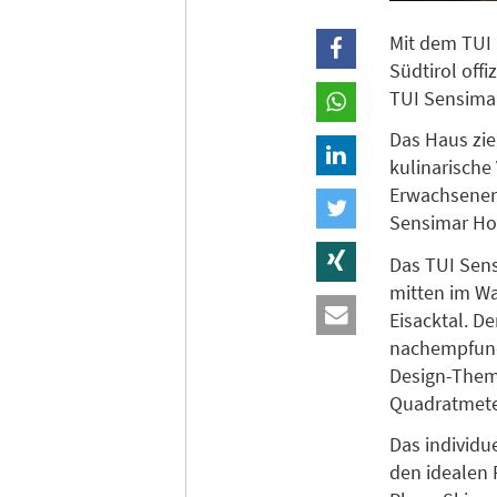
Mit dem TUI
Südtirol off
TUI Sensimar
Das Haus zie
kulinarische
Erwachsenen
Sensimar Hot
Das TUI Sens
mitten im W
Eisacktal. D
nachempfund
Design-Thema
Quadratmete
Das individu
den idealen 