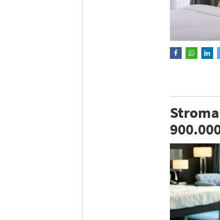
Stromau
900.00