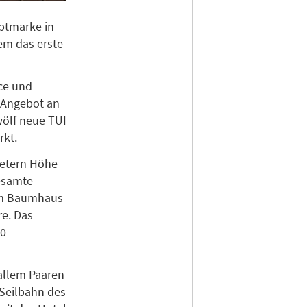
ptmarke in
dem das erste
ice und
s Angebot an
ölf neue TUI
rkt.
 Metern Höhe
esamte
nem Baumhaus
e. Das
00
 allem Paaren
 Seilbahn des