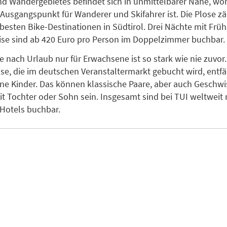
nd Wandergebietes befindet sich in unmittelbarer Nähe, wo
 Ausgangspunkt für Wanderer und Skifahrer ist. Die Plose z
besten Bike-Destinationen in Südtirol. Drei Nächte mit Frü
ise sind ab 420 Euro pro Person im Doppelzimmer buchbar.
e nach Urlaub nur für Erwachsene ist so stark wie nie zuvor
ise, die im deutschen Veranstaltermarkt gebucht wird, entfäl
e Kinder. Das können klassische Paare, aber auch Geschwi
mit Tochter oder Sohn sein. Insgesamt sind bei TUI weltweit
-Hotels buchbar.