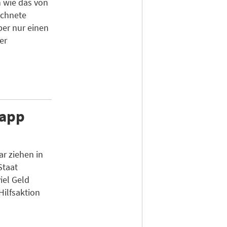
 wie das von
ichnete
ber nur einen
er
napp
r ziehen in
Staat
iel Geld
Hilfsaktion