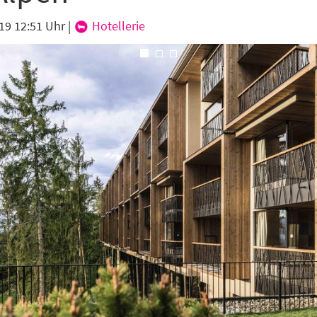
abe die
Datenschutzerklärung
zur Kenntnis genommen.
19 12:51 Uhr
|
Hotellerie
lden
Danke, heute nicht
riges