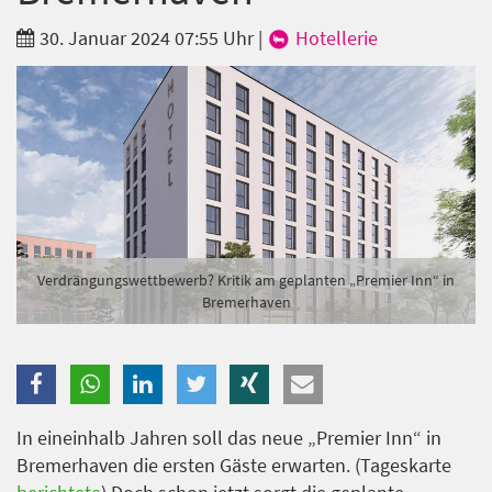
Branche
30. Januar 2024 07:55 Uhr
|
Hotellerie
Ich möchte folgende Newsletter erhalten
Tageskarte-Newsletter (gegen 8.30 Uhr)
Ich habe die
Datenschutzerklärung
zur Kenntnis
genommen.
Anmelden
Danke, heute nicht
Verdrängungswettbewerb? Kritik am geplanten „Premier Inn“ in
Bremerhaven
In eineinhalb Jahren soll das neue „Premier Inn“ in
Bremerhaven die ersten Gäste erwarten. (Tageskarte