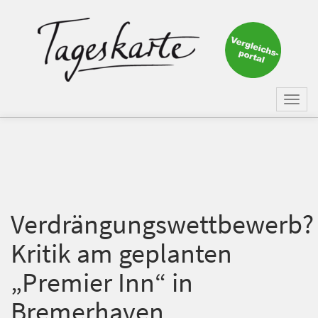
×
Keine Nachricht mehr
verpassen!
Jetzt zum Tageskarte-Newsletter
Togg
anmelden.
navi
Vorname
Nachname
Verdrängungswettbewerb?
Kritik am geplanten
E-Mail
*
„Premier Inn“ in
Bremerhaven