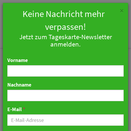
×
Keine Nachricht mehr
verpassen!
Jetzt zum Tageskarte-Newsletter
Togg
anmelden.
navi
Vorname
Nachname
Was am häufigsten in
Hotels vergessenen wird
E-Mail
*
04. September 2018 14:28 Uhr
|
Hotellerie