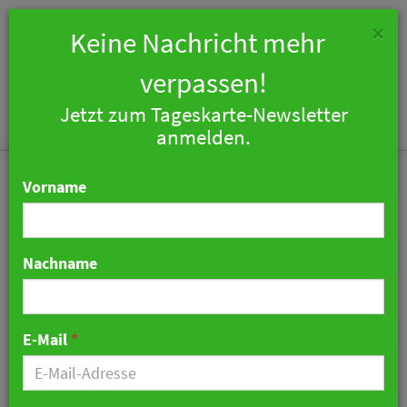
×
Keine Nachricht mehr
verpassen!
Jetzt zum Tageskarte-Newsletter
Togg
anmelden.
navi
Vorname
Nachname
Wie Hotels Gästen ein
innovatives aber
E-Mail
*
kostengünstiges
Entertainment-Erlebnis