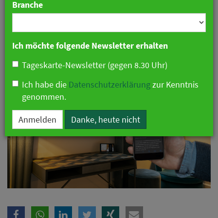
Branche
im Zimmer bieten
04. Juni 2021 10:01 Uhr
|
Hotellerie
|
Anzeige
Ich möchte folgende Newsletter erhalten
Tageskarte-Newsletter (gegen 8.30 Uhr)
Ich habe die
Datenschutzerklärung
zur Kenntnis
genommen.
Anmelden
Danke, heute nicht