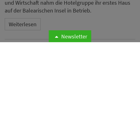
und Wirtschaft nahm die Hotelgruppe ihr erstes Haus
auf der Balearischen Insel in Betrieb.
Weiterlesen
Newsletter
Microsoft meldet weltweite
Cyberangriffe auf
Hotelnetzwerke