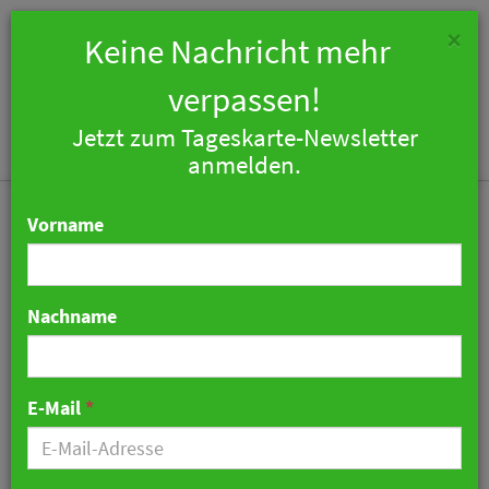
×
Keine Nachricht mehr
verpassen!
Jetzt zum Tageskarte-Newsletter
Togg
anmelden.
navi
Vorname
Nachname
Wie Las Vegas hätte
aussehen können
E-Mail
*
18. August 2020 12:26 Uhr
|
Hotellerie