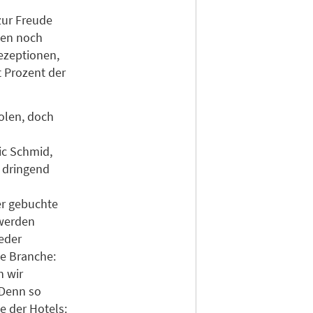
zur Freude
ten noch
ezeptionen,
t Prozent der
olen, doch
ic Schmid,
 dringend
er gebuchte
 werden
ieder
ie Branche:
n wir
 Denn so
e der Hotels: