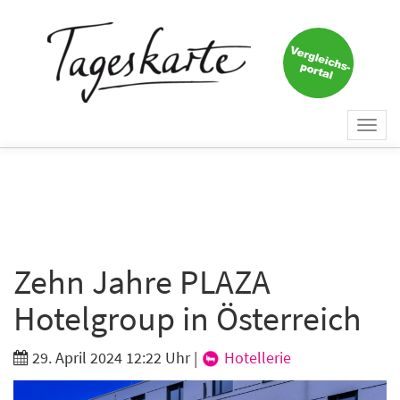
×
Keine Nachricht mehr
verpassen!
Jetzt zum Tageskarte-Newsletter
Togg
anmelden.
navi
Vorname
Nachname
Zehn Jahre PLAZA
Hotelgroup in Österreich
E-Mail
*
29. April 2024 12:22 Uhr
|
Hotellerie