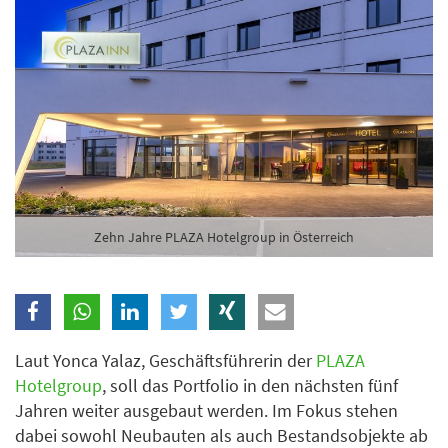
Branche
Ich möchte folgende Newsletter erhalten
Tageskarte-Newsletter (gegen 8.30 Uhr)
Ich habe die
Datenschutzerklärung
zur Kenntnis
genommen.
Zehn Jahre PLAZA Hotelgroup in Österreich
Anmelden
Danke, heute nicht
Laut Yonca Yalaz, Geschäftsführerin der
PLAZA
Hotelgroup
, soll das Portfolio in den nächsten fünf
Jahren weiter ausgebaut werden. Im Fokus stehen
dabei sowohl Neubauten als auch Bestandsobjekte ab