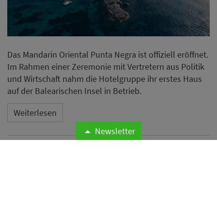
Das Mandarin Oriental Punta Negra ist offiziell eröffnet.
Im Rahmen einer Zeremonie mit Vertretern aus Politik
und Wirtschaft nahm die Hotelgruppe ihr erstes Haus
auf der Balearischen Insel in Betrieb.
Weiterlesen
Newsletter
Microsoft meldet weltweite
Cyberangriffe auf
Hotelnetzwerke