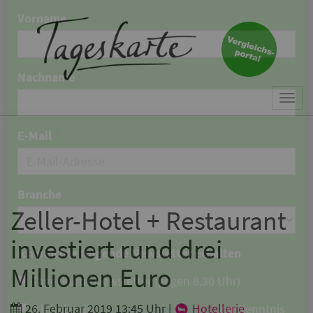
×
Keine Nachricht mehr
verpassen!
Jetzt zum Tageskarte-Newsletter
Togg
anmelden.
navi
Vorname
Nachname
Zeller-Hotel + Restaurant
investiert rund drei
E-Mail
*
Millionen Euro
26. Februar 2019 13:45 Uhr
|
Hotellerie