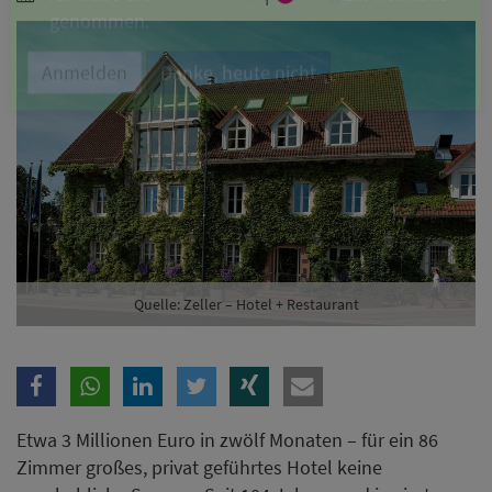
Branche
Ich möchte folgende Newsletter erhalten
Tageskarte-Newsletter (gegen 8.30 Uhr)
Ich habe die
Datenschutzerklärung
zur Kenntnis
genommen.
Anmelden
Danke, heute nicht
Quelle: Zeller – Hotel + Restaurant
Etwa 3 Millionen Euro in zwölf Monaten – für ein 86
Zimmer großes, privat geführtes Hotel keine