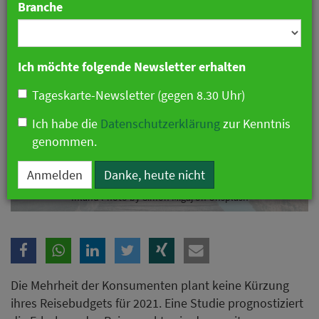
Branche
Ich möchte folgende Newsletter erhalten
Tageskarte-Newsletter (gegen 8.30 Uhr)
Ich habe die
Datenschutzerklärung
zur Kenntnis
genommen.
Anmelden
Danke, heute nicht
Studie: 40 Prozent der Deutschen planen 2021 häufiger Urlaub im
Inland Photo by Simon Migaj on Unsplash
Die Mehrheit der Konsumenten plant keine Kürzung
ihres Reisebudgets für 2021. Eine Studie prognostiziert