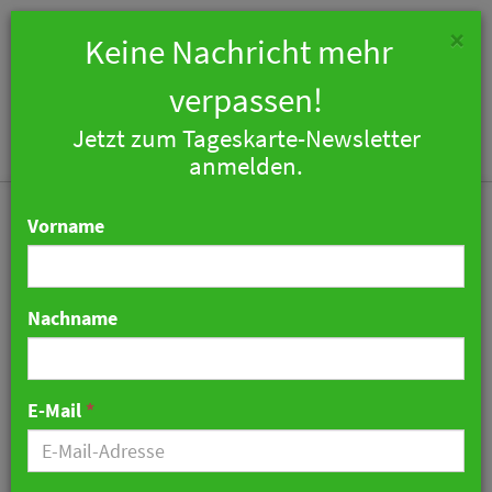
×
Keine Nachricht mehr
verpassen!
Jetzt zum Tageskarte-Newsletter
Togg
anmelden.
navi
Vorname
Nachname
Studie: 40 Prozent der
Deutschen planen 2021
E-Mail
*
häufiger Urlaub im Inland
25. Februar 2021 08:24 Uhr
|
Tourismus