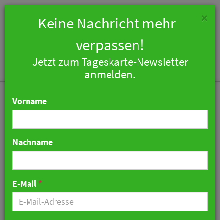
×
Keine Nachricht mehr
verpassen!
Jetzt zum Tageskarte-Newsletter
Togg
anmelden.
navi
Vorname
Nachname
Umfrage zu Verhalten an
Bord: Flugetikette ist eine
E-Mail
*
Frage des Alters
09. Juni 2026 10:37 Uhr
|
Tourismus