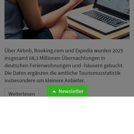
Über Airbnb, Booking.com und Expedia wurden 2025
insgesamt 68,3 Millionen Übernachtungen in
deutschen Ferienwohnungen und -häusern gebucht.
Die Daten ergänzen die amtliche Tourismusstatistik
insbesondere um kleinere Anbieter.
Newsletter
Weiterlesen
Protest gegen
Massentourismus auf Mallorca