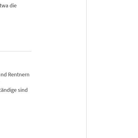
twa die
und Rentnern
r
tändige sind