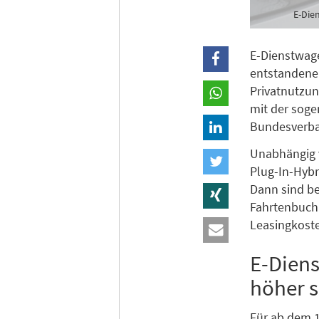
E-Die
E-Dienstwage
entstandenen
Privatnutzu
mit der soge
Bundesverban
Unabhängig 
Plug-In-Hybr
Dann sind be
Fahrtenbuchm
Leasingkoste
E-Diens
höher s
Für ab dem 1