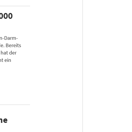
.000
en-Darm-
e. Bereits
hat der
ht ein
ne