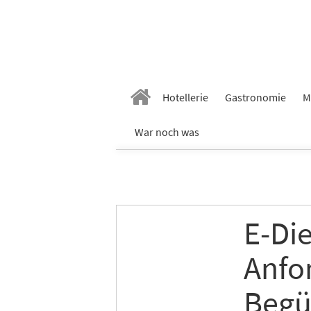
Hotellerie
Gastronomie
M
War noch was
E-Di
Anfo
Begü