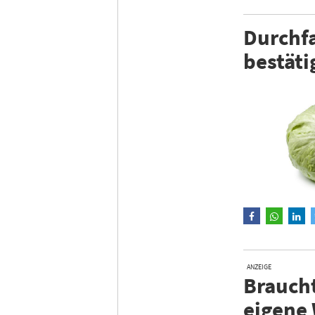
Durchfa
bestäti
ANZEIGE
Braucht
eigene