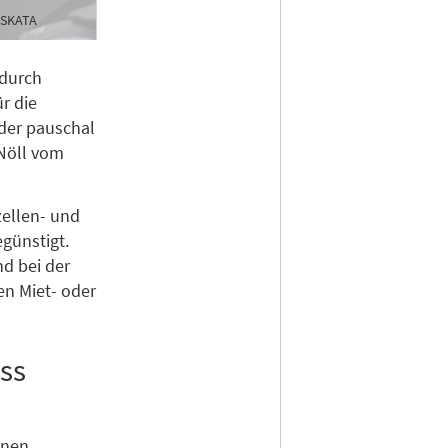
 SKATA
adurch
r die
der pauschal
 Nöll vom
ellen- und
günstigt.
nd bei der
en Miet- oder
ss
inen