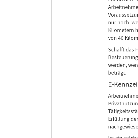
Arbeitnehmer
Voraussetzung
nur noch, we
Kilometern h
von 40 Kilom
Schafft das 
Besteuerung
werden, wen
beträgt.
E-Kennzei
Arbeitnehmer
Privatnutzun
Tätigkeitsstä
Erfüllung de
nachgewiese
Ist ein solc