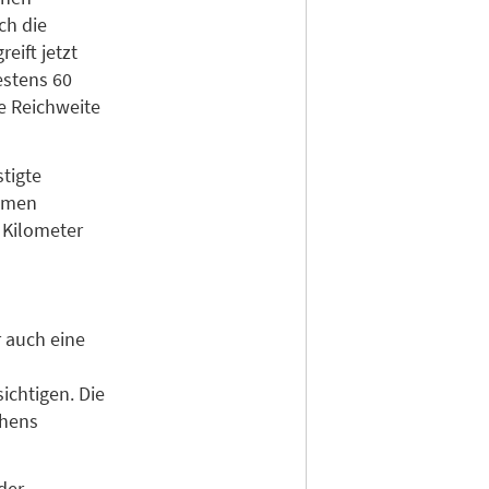
ch die
eift jetzt
estens 60
he Reichweite
stigte
ommen
 Kilometer
 auch eine
n
sichtigen. Die
chens
der