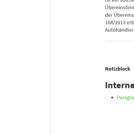
Übereinstim
der Übereins
168/2013 er
Autohändler»
Notizblock
Intern
Paragra