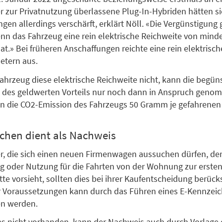
 zur Privatnutzung überlassene Plug-In-Hybriden hätten si
en allerdings verschärft, erklärt Nöll. «Die Vergünstigung gr
nn das Fahrzeug eine rein elektrische Reichweite von mind
at.» Bei früheren Anschaffungen reichte eine rein elektrisc
etern aus.
Fahrzeug diese elektrische Reichweite nicht, kann die begün
 des geldwerten Vorteils nur noch dann in Anspruch gen
n die CO2-Emission des Fahrzeugs 50 Gramm je gefahrenen
chen dient als Nachweis
, die sich einen neuen Firmenwagen aussuchen dürfen, der
g oder Nutzung für die Fahrten von der Wohnung zur erste
tte vorsieht, sollten dies bei ihrer Kaufentscheidung berück
r Voraussetzungen kann durch das Führen eines E-Kennzei
n werden.
hes nicht vorhanden, kann der Nachweis auch durch Vorlage 