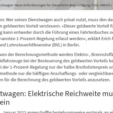
nstwagen: Neue Anforderungen für steuerliche Begünstigung. Foto: IMAGO /
n: Wer seinen Dienstwagen auch privat nutzt, muss den d
 geldwerten Vorteil versteuern. «Dieser geldwerte Vorteil fü
ng kann entweder durch die Führung eines Fahrtenbuches o
nannten 1-Prozent-Regelung erfasst werden», erklärt Erich
d Lohnsteuerhilfevereine (BVL) in Berlin.
von der Berechnungsmethode werden Elektro-, Brennstoffz
idfahrzeuge bei der Besteuerung des geldwerten Vorteils be
i der 1-Prozent-Regelung nur der halbe Bruttolistenpreis u
ethode nur die hälftigen Anschaffungs- oder vergleichbar
n für die Berechnung des geldwerten Vorteils anzusetzen.
twagen: Elektrische Reichweite mu
ein
. Januar 2022 angeschaffte beziehungsweise erstmals an e