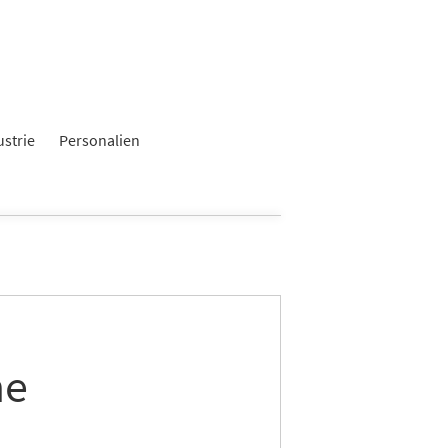
ustrie
Personalien
he