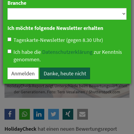
Branche
13. Mai 2026 07:24 Uhr
|
Zahlen & Fakten
Ich möchte folgende Newsletter erhalten
Tageskarte-Newsletter (gegen 8.30 Uhr)
Ich habe die
Datenschutzerklärung
zur Kenntnis
genommen.
Anmelden
Danke, heute nicht
HolidayCheck-Report zeigt Unterschiede beim Bewertungsverhalten
der Generationen. Foto: Tero Vesalainen / Shutterstock.com
HolidayCheck
hat einen neuen Bewertungsreport