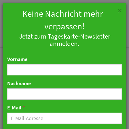
×
Keine Nachricht mehr
verpassen!
Jetzt zum Tageskarte-Newsletter
Togg
anmelden.
navi
Vorname
Nachname
HolidayCheck-Report
zeigt Unterschiede beim
E-Mail
*
Bewertungsverhalten der
Generationen