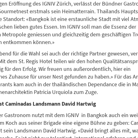
igen Eröffnung des IGNIV Zürich, verlässt der Bündner Gast
 Gourmetnest erstmals sein Heimatterrain. Thailands Hauptst
le Standort: «Bangkok ist eine erstaunliche Stadt mit viel 
chen lieben gutes Essen. Im IGNIV soll man die Essenz der
 Metropole geniessen und gleichzeitig dem geschäftigen Tre
en entkommen können.»
end für die Wahl sei auch der richtige Partner gewesen, ver
it dem St. Regis Hotel teilen wir den hohen Qualitätsanspru
 für den Erfolg. Wir freuen uns außerordentlich, hier ein
es Zuhause für unser Nest gefunden zu haben.» Für das A
rants kam auch in der thailändischen Dependance die in M
nenarchitektin Patricia Urquiola zum Zuge.
 ist Caminadas Landsmann David Hartwig
r Gastronom nutzt mit dem IGNIV in Bangkok auch ein weit
m Koch aus seiner Brigade eine eigene Bühne zu geben: C
st sein Landsmann David Hartwig. «David bringt alles mit, wa