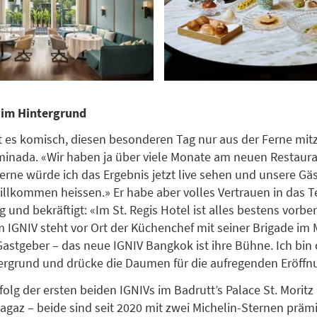
f im Hintergrund
st es komisch, diesen besonderen Tag nur aus der Ferne mit
minada. «Wir haben ja über viele Monate am neuen Restaur
Gerne würde ich das Ergebnis jetzt live sehen und unsere Gä
illkommen heissen.» Er habe aber volles Vertrauen in das
 und bekräftigt: «Im St. Regis Hotel ist alles bestens vorbe
m IGNIV steht vor Ort der Küchenchef mit seiner Brigade im 
 Gastgeber – das neue IGNIV Bangkok ist ihre Bühne. Ich bin 
ergrund und drücke die Daumen für die aufregenden Eröffn
olg der ersten beiden IGNIVs im Badrutt’s Palace St. Morit
agaz – beide sind seit 2020 mit zwei Michelin-Sternen prämi