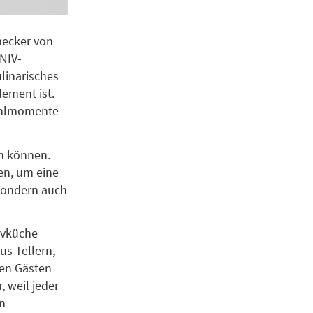
mecker von
NIV-
linarisches
lement ist.
fühlmomente
en können.
en, um eine
 sondern auch
ivküche
us Tellern,
den Gästen
, weil jeder
n