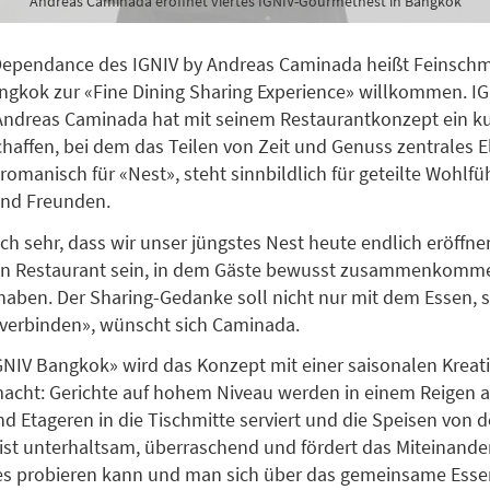
Andreas Caminada eröffnet viertes IGNIV-Gourmetnest in Bangkok
 Dependance des IGNIV by Andreas Caminada heißt Feinsch
ngkok zur «Fine Dining Sharing Experience» willkommen. IG
ndreas Caminada hat mit seinem Restaurantkonzept ein ku
chaffen, bei dem das Teilen von Zeit und Genuss zentrales E
oromanisch für «Nest», steht sinnbildlich für geteilte Wohl
und Freunden.
ich sehr, dass wir unser jüngstes Nest heute endlich eröffn
ein Restaurant sein, in dem Gäste bewusst zusammenkomm
 haben. Der Sharing-Gedanke soll nicht nur mit dem Essen,
verbinden», wünscht sich Caminada.
NIV Bangkok» wird das Konzept mit einer saisonalen Kreat
acht: Gerichte auf hohem Niveau werden in einem Reigen a
d Etageren in die Tischmitte serviert und die Speisen von 
s ist unterhaltsam, überraschend und fördert das Miteinander
les probieren kann und man sich über das gemeinsame Esse