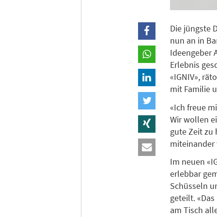
Die jüngste
nun an in Ba
Ideengeber A
Erlebnis ges
«IGNIV», rät
mit Familie 
«Ich freue m
Wir wollen 
gute Zeit zu
miteinander 
Im neuen «IG
erlebbar gem
Schüsseln un
geteilt. «Da
am Tisch al