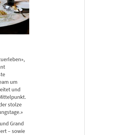
zuerleben»,
ant
ste
 Team um
reitet und
Mittelpunkt.
der stolze
ungstage.»
z und Grand
ert – sowie