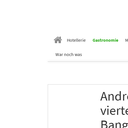
Hotellerie
Gastronomie
M
War noch was
Andr
vier
Bang