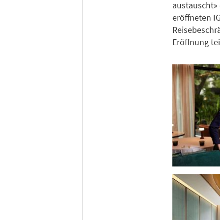
austauscht» 
eröffneten I
Reisebeschrä
Eröffnung t