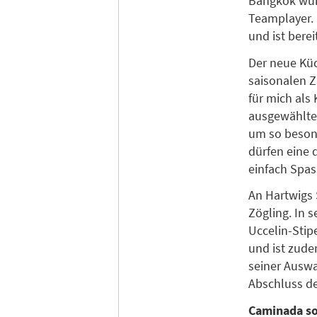
Bangkok wünsc
Teamplayer. 
und ist bere
Der neue Küc
saisonalen Z
für mich als
ausgewählte
um so besond
dürfen eine 
einfach Spa
An Hartwigs 
Zögling. In 
Uccelin-Stip
und ist zude
seiner Auswa
Abschluss d
Caminada so