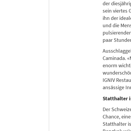
der diesjähr
sein viertes
ihn der idea
und die Mens
pulsierenden
paar Stund
Ausschlaggeb
Caminada. «M
enorm wichtig
wunderschön
IGNIV Restau
ansässige In
Statthalter
Der Schweize
Chance, eine
Statthalter i