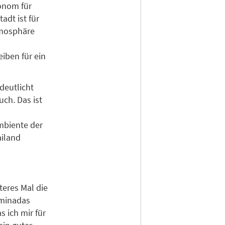
ronom für
adt ist für
Atmosphäre
iben für ein
deutlicht
ch. Das ist
mbiente der
ailand
eres Mal die
aminadas
s ich mir für