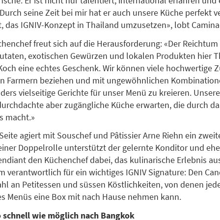
he. Er ist nicht nur talentiert, international erfahren und 
Durch seine Zeit bei mir hat er auch unsere Küche perfekt ve
it, das IGNIV-Konzept in Thailand umzusetzen», lobt Camin
henchef freut sich auf die Herausforderung: «Der Reichtum 
utaten, exotischen Gewürzen und lokalen Produkten hier Th
 Koch eine echtes Geschenk. Wir können viele hochwertige 
n Farmern beziehen und mit ungewöhnlichen Kombinatione
ers vielseitige Gerichte für unser Menü zu kreieren. Unser
durchdachte aber zugängliche Küche erwarten, die durch da
ss macht.»
Seite agiert mit Souschef und Pâtissier Arne Riehn ein zwei
seiner Doppelrolle unterstützt der gelernte Konditor und eh
endiant den Küchenchef dabei, das kulinarische Erlebnis au
m verantwortlich für ein wichtiges IGNIV Signature: Den Can
hl an Petitessen und süssen Köstlichkeiten, von denen jed
es Menüs eine Box mit nach Hause nehmen kann.
 schnell wie möglich nach Bangkok