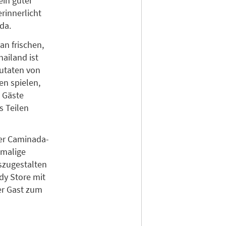
ein guter
rinnerlicht
ada.
an frischen,
ailand ist
Zutaten von
n spielen,
e Gäste
s Teilen
ter Caminada-
emalige
szugestalten
dy Store mit
er Gast zum