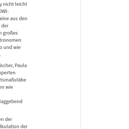
 nicht leicht
 DWI-
Weine aus den
 der
in großes
astronomen
o und wie
.
ischer, Paula
xperten
tätsmaßstäbe
en wie
hlaggebend
en der
kulation der