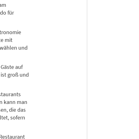
 am
do für
stronomie
te mit
g wählen und
 Gäste auf
 ist groß und
staurants
von kann man
en, die das
tet, sofern
 Restaurant