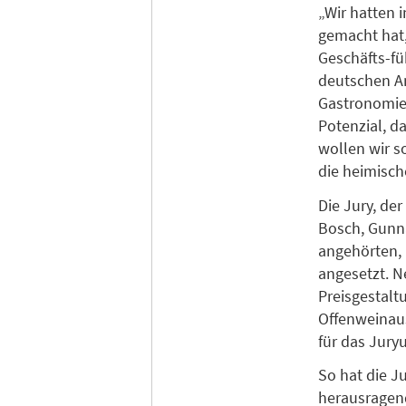
„Wir hatten i
gemacht hat,
Geschäfts-fü
deutschen An
Gastronomie 
Potenzial, d
wollen wir s
die heimisch
Die Jury, der
Bosch, Gunn
angehörten, 
angesetzt. 
Preisgestalt
Offenweinau
für das Juryu
So hat die J
herausragend