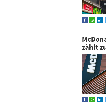
McDonal
zählt 