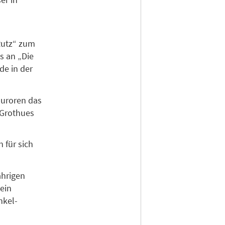
Rutz“ zum
s an „Die
de in der
Juroren das
 Grothues
 für sich
ährigen
ein
nkel-