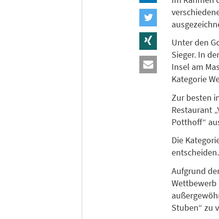
verschiedene
ausgezeichne
Unter den Go
Sieger. In d
Insel am Mas
Kategorie W
Zur besten i
Restaurant „
Potthoff“ au
Die Kategori
entscheiden.
Aufgrund der
Wettbewerb h
außergewöhn
Stuben“ zu v