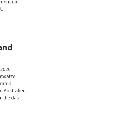
gment ein
t.
land
 2026
Umsätze
erated
n Australien
, die das