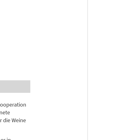
Kooperation
hnete
r die Weine
er in