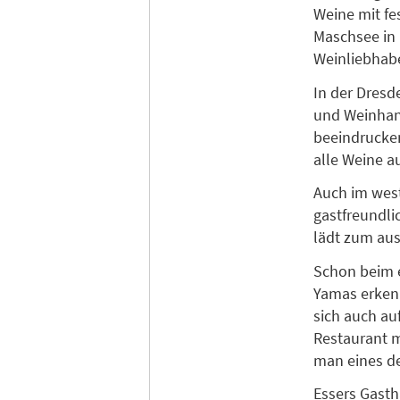
Weine mit fe
Maschsee in 
Weinliebhabe
In der Dresd
und Weinhand
beeindrucken
alle Weine 
Auch im west
gastfreundli
lädt zum aus
Schon beim e
Yamas erkenn
sich auch au
Restaurant m
man eines de
Essers Gasth