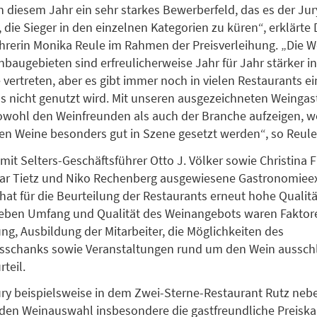
n diesem Jahr ein sehr starkes Bewerberfeld, das es der Jury
 die Sieger in den einzelnen Kategorien zu küren“, erklärte
hrerin Monika Reule im Rahmen der Preisverleihung. „Die 
baugebieten sind erfreulicherweise Jahr für Jahr stärker in
vertreten, aber es gibt immer noch in vielen Restaurants e
as nicht genutzt wird. Mit unseren ausgezeichneten Weing
owohl den Weinfreunden als auch der Branche aufzeigen, w
en Weine besonders gut in Szene gesetzt werden“, so Reule
 mit Selters-Geschäftsführer Otto J. Völker sowie Christina F
ar Tietz und Niko Rechenberg ausgewiesene Gastronomiee
hat für die Beurteilung der Restaurants erneut hohe Quali
Neben Umfang und Qualität des Weinangebots waren Faktor
ung, Ausbildung der Mitarbeiter, die Möglichkeiten des
sschanks sowie Veranstaltungen rund um den Wein aussc
rteil.
ury beispielsweise in dem Zwei-Sterne-Restaurant Rutz neb
en Weinauswahl insbesondere die gastfreundliche Preiskal