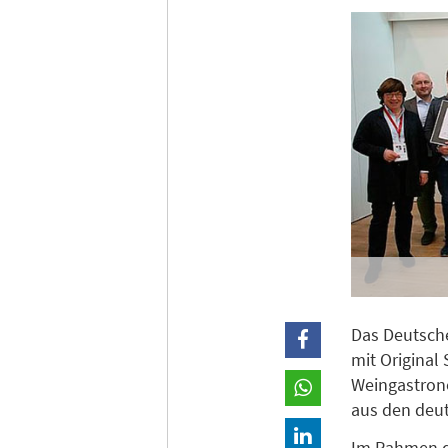
Das Deutsche
mit Original
Weingastrono
aus den deu
Im Rahmen d