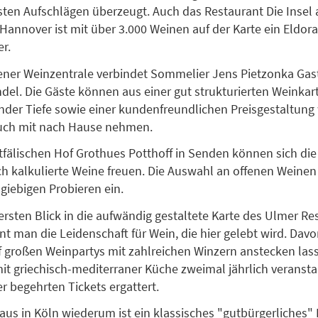
sten Aufschlägen überzeugt. Auch das Restaurant Die Insel
Hannover ist mit über 3.000 Weinen auf der Karte ein Eldora
r.
ener Weinzentrale verbindet Sommelier Jens Pietzonka Ga
el. Die Gäste können aus einer gut strukturierten Weinkar
der Tiefe sowie einer kundenfreundlichen Preisgestaltun
auch mit nach Hause nehmen.
fälischen Hof Grothues Potthoff in Senden können sich die
ch kalkulierte Weine freuen. Die Auswahl an offenen Weinen
giebigen Probieren ein.
rsten Blick in die aufwändig gestaltete Karte des Ulmer Re
t man die Leidenschaft für Wein, die hier gelebt wird. Da
f großen Weinpartys mit zahlreichen Winzern anstecken lass
it griechisch-mediterraner Küche zweimal jährlich veranstal
r begehrten Tickets ergattert.
aus in Köln wiederum ist ein klassisches "gutbürgerliches"