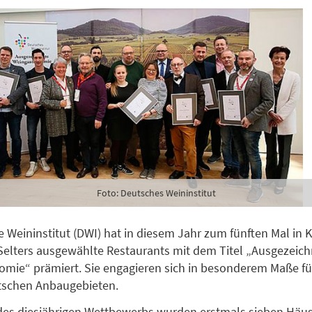
Foto: Deutsches Weininstitut
 Weininstitut (DWI) hat in diesem Jahr zum fünften Mal in 
 Selters ausgewählte Restaurants mit dem Titel „Ausgezeic
mie“ prämiert. Sie engagieren sich in besonderem Maße fü
tschen Anbaugebieten.
es diesjährigen Wettbewerbs wurden erstmals sieben Häus