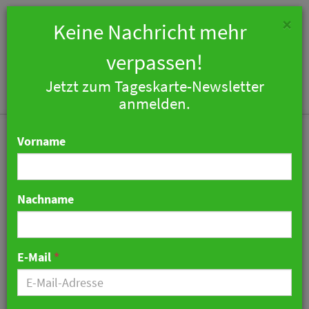
×
Keine Nachricht mehr
verpassen!
Jetzt zum Tageskarte-Newsletter
Togg
anmelden.
navi
Vorname
Nachname
Die Ständige Vertretung
am BER öffnet ihre
E-Mail
*
Pforten für die
Reisesaison