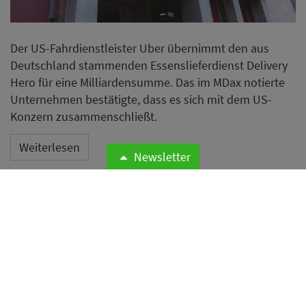
Der US-Fahrdienstleister Uber übernimmt den aus
Deutschland stammenden Essenslieferdienst Delivery
Hero für eine Milliardensumme. Das im MDax notierte
Unternehmen bestätigte, dass es sich mit dem US-
Konzern zusammenschließt.
Weiterlesen
Newsletter
Zwischen Zapfhahn und Zopf:
Warum Väter zum Frisieren in
die Kneipe gehen