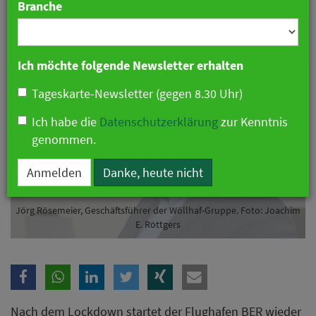
Branche
17. Juni 2021 21:37 Uhr
|
Gastronomie
Ich möchte folgende Newsletter erhalten
Tageskarte-Newsletter (gegen 8.30 Uhr)
Ich habe die
Datenschutzerklärung
zur Kenntnis
genommen.
Anmelden
Danke, heute nicht
Jörg Rösemeier, Geschäftsführer der Wöllhaf-Gruppe. Foto: Joachim
E. Röttgers
Nach dem Lockdown startet der Flughafen BER wieder