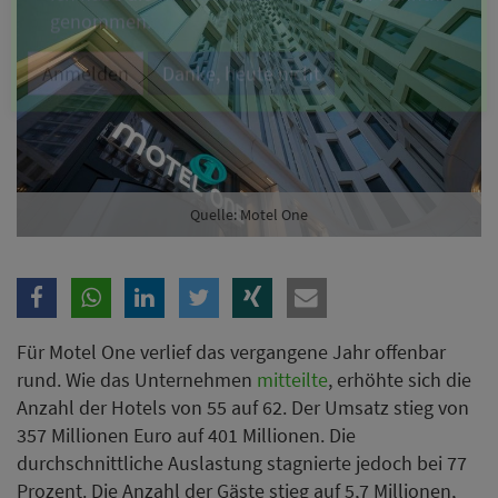
Branche
Ich möchte folgende Newsletter erhalten
Tageskarte-Newsletter (gegen 8.30 Uhr)
Ich habe die
Datenschutzerklärung
zur Kenntnis
Quelle: Motel One
genommen.
Anmelden
Danke, heute nicht
Für Motel One verlief das vergangene Jahr offenbar
rund. Wie das Unternehmen
mitteilte
, erhöhte sich die
Anzahl der Hotels von 55 auf 62. Der Umsatz stieg von
357 Millionen Euro auf 401 Millionen. Die
durchschnittliche Auslastung stagnierte jedoch bei 77
Prozent. Die Anzahl der Gäste stieg auf 5,7 Millionen,