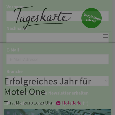
×
Keine Nachricht mehr
verpassen!
Jetzt zum Tageskarte-Newsletter
Togg
anmelden.
navi
Vorname
Nachname
Erfolgreiches Jahr für
Motel One
E-Mail
*
17. Mai 2018 16:23 Uhr
|
Hotellerie