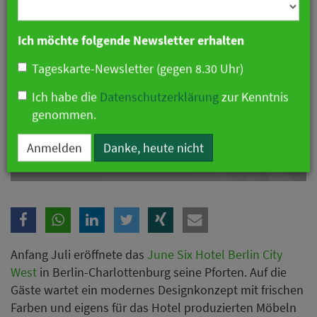
Branche
Ich möchte folgende Newsletter erhalten
Tageskarte-Newsletter (gegen 8.30 Uhr)
Ich habe die
Datenschutzerklärung
zur Kenntnis
genommen.
Erstes June Six Hotel in Berlin eröffnet
Anmelden
Danke, heute nicht
Anfang Juli eröffnete das
June Six Hotel Berlin City
West
in Berlin-Charlottenburg seine Pforten. Auf die
Gäste wartet ein modernes Designkonzept mit frischen
Farben und eigens für das Hotel produzierten Möbeln