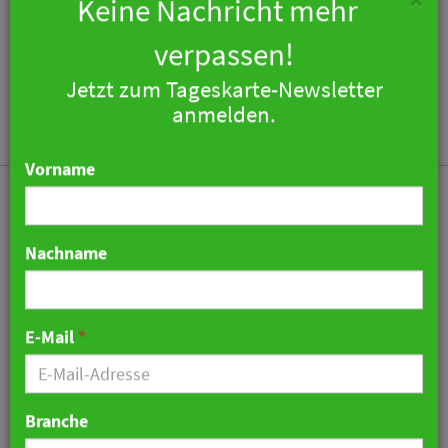
×
Keine Nachricht mehr
verpassen!
Jetzt zum Tageskarte-Newsletter
Togg
anmelden.
navi
Vorname
Nachname
Erstes June Six Hotel in
Berlin eröffnet
E-Mail
*
15. Juli 2022 12:30 Uhr
|
Hotellerie