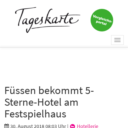
×
Keine Nachricht mehr
verpassen!
Jetzt zum Tageskarte-Newsletter
Togg
anmelden.
navi
Vorname
Nachname
Füssen bekommt 5-
Sterne-Hotel am
E-Mail
*
Festspielhaus
30. August 2018 08:03 Uhr
|
Hotellerie