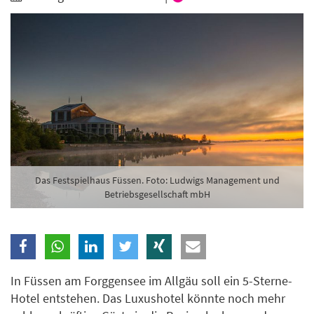
Branche
Ich möchte folgende Newsletter erhalten
Tageskarte-Newsletter (gegen 8.30 Uhr)
Ich habe die
Datenschutzerklärung
zur Kenntnis
genommen.
Anmelden
Danke, heute nicht
Das Festspielhaus Füssen. Foto: Ludwigs Management und
Betriebsgesellschaft mbH
In Füssen am Forggensee im Allgäu soll ein 5-Sterne-
Hotel entstehen. Das Luxushotel könnte noch mehr