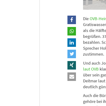
Die
OVB-Hei
Gratiswasser
als die Hälf
begrüßen. 37
bezahlen. Sc
Sprecher Ho
zustimmen.
Und auch Jo
laut OVB
kla
über sein ga
Deitmar laut
deutlich gün
Auch die Bür
gehöre bei i