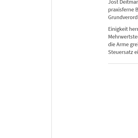
Jost Deitmar 
praxisferne 
Grundveror
Einigkeit he
Mehrwertsteu
die Arme gre
Steuersatz e