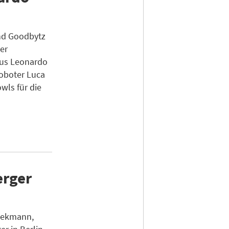
nd Goodbytz
er
us Leonardo
Roboter Luca
wls für die
erger
Diekmann,