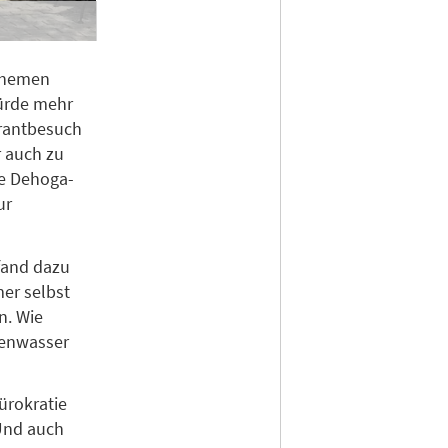
 Themen
würde mehr
urantbesuch
r auch zu
te Dehoga-
ur
fand dazu
er selbst
n. Wie
kenwasser
ürokratie
 Und auch