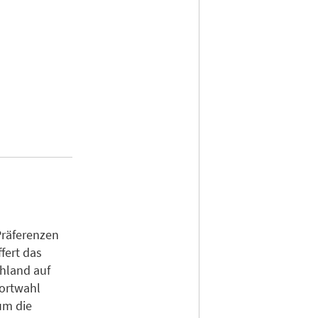
Präferenzen
fert das
chland auf
dortwahl
um die