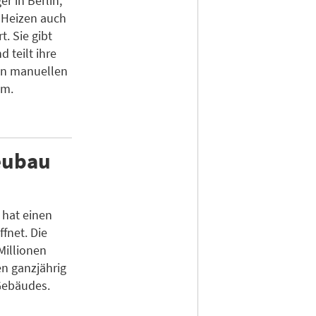
r in Berlin,
 Heizen auch
t. Sie gibt
d teilt ihre
on manuellen
em.
eubau
 hat einen
fnet. Die
Millionen
en ganzjährig
Gebäudes.