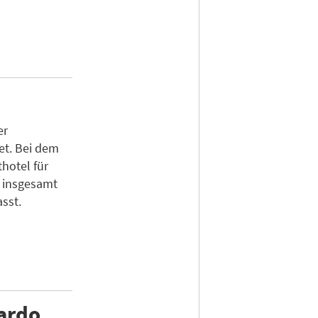
er
et. Bei dem
hotel für
s insgesamt
sst.
nardo