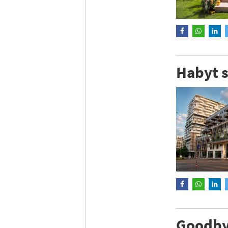
Habyt s
Goodbyt