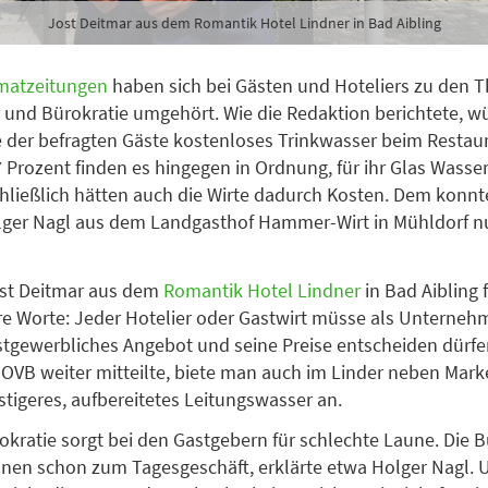
Jost Deitmar aus dem Romantik Hotel Lindner in Bad Aibling
matzeitungen
haben sich bei Gästen und Hoteliers zu den
 und Bürokratie umgehört. Wie die Redaktion berichtete, 
te der befragten Gäste kostenloses Trinkwasser beim Resta
 Prozent finden es hingegen in Ordnung, für ihr Glas Wasse
hließlich hätten auch die Wirte dadurch Kosten. Dem konn
lger Nagl aus dem Landgasthof Hammer-Wirt in Mühldorf n
st Deitmar aus dem
Romantik Hotel Lindner
in Bad Aibling 
re Worte: Jeder Hotelier oder Gastwirt müsse als Unternehm
stgewerbliches Angebot und seine Preise entscheiden dürfe
 OVB weiter mitteilte, biete man auch im Linder neben Mar
stigeres, aufbereitetes Leitungswasser an.
okratie sorgt bei den Gastgebern für schlechte Laune. Die B
hnen schon zum Tagesgeschäft, erklärte etwa Holger Nagl.