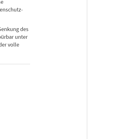
ne
tenschutz-
 Senkung des
pürbar unter
der volle