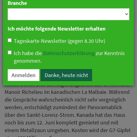
Branche
Ich möchte folgende Newsletter erhalten
Tageskarte-Newsletter (gegen 8.30 Uhr)
Quelle: Screenshot Weseite Manoir Richelieu
Ich habe die
Datenschutzerklärung
zur Kenntnis
genommen.
Anmelden
Danke, heute nicht
Heute treffen sich die Regierungschefs der G7 im Hotel
Manoir Richelieu im kanadischen La Malbaie. Während
die Gespräche wahrscheinlich nicht sehr vergnüglich
werden, entschädigt zumindest der Panoramablick
über den Sankt-Lorenz-Strom. Kanada hat das Haus
noch bis zum 12. Juni komplett gemietet und mit
einem Metallzaun umgeben. Kosten wird der G7-Gipfel