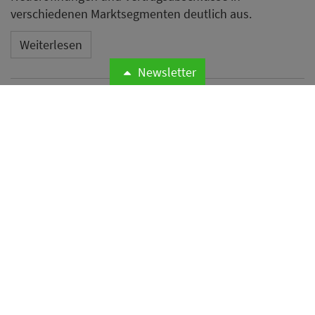
verschiedenen Marktsegmenten deutlich aus.
Weiterlesen
Newsletter
Novum Hospitality kehrt in
IHA und DEHOGA zurück