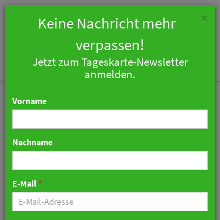
×
Keine Nachricht mehr
verpassen!
Jetzt zum Tageskarte-Newsletter
Togg
anmelden.
navi
Vorname
Nachname
Hier trifft sich die G7
08. Juni 2018 10:44 Uhr
|
Hotellerie
E-Mail
*